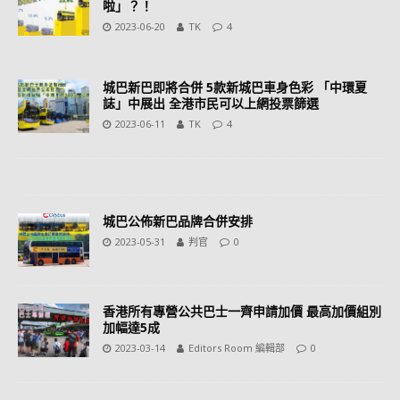
啦」？！
2023-06-20
TK
4
城巴新巴即將合併 5款新城巴車身色彩 「中環夏
誌」中展出 全港市民可以上網投票篩選
2023-06-11
TK
4
城巴公佈新巴品牌合併安排
2023-05-31
判官
0
香港所有專營公共巴士一齊申請加價 最高加價組別
加幅達5成
2023-03-14
Editors Room 編輯部
0