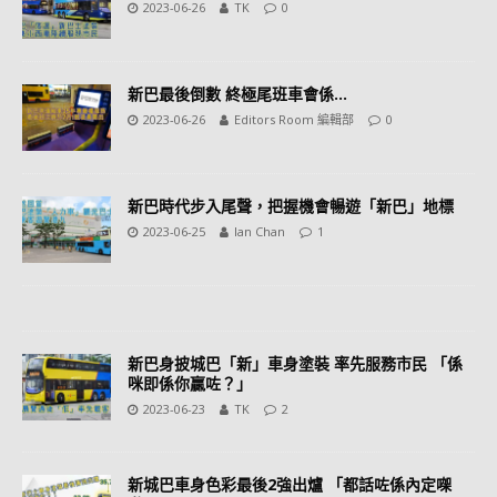
2023-06-26
TK
0
新巴最後倒數 終極尾班車會係…
2023-06-26
Editors Room 編輯部
0
新巴時代步入尾聲，把握機會暢遊「新巴」地標
2023-06-25
Ian Chan
1
新巴身披城巴「新」車身塗裝 率先服務市民 「係
咪即係你贏咗？」
2023-06-23
TK
2
新城巴車身色彩最後2強出爐 「都話咗係內定㗎