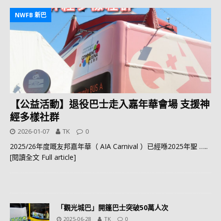
NWFB 新巴
【公益活動】退役巴士走入嘉年華會場 支援神
經多樣社群
2026-01-07
TK
0
2025/26年度嘅友邦嘉年華（ AIA Carnival ）已經喺2025年聖
…..
[閱讀全文 Full article]
「觀光城巴」開篷巴士突破50萬人次
2025-06-28
TK
0