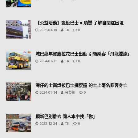
【公益活動】退役巴士 x 順豐 了解自閉症困境
2025-03-18
TK
0
城巴龍年賀歲拉花巴士出動 引領乘客「飛龍騰達」
2024-01-31
TK
0
灣仔的士衝燈被巴士攔腰撞 的士上兩名乘客身亡
2024-01-14
突發組
0
願新巴別離去 同人本中找「你」
2023-12-24
TK
0