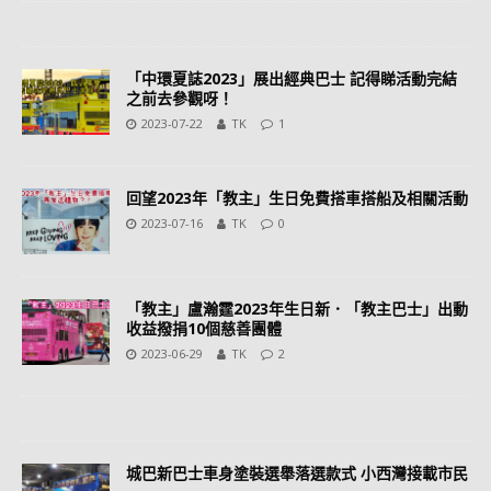
「中環夏誌2023」展出經典巴士 記得睇活動完結
之前去參觀呀！
2023-07-22
TK
1
回望2023年「教主」生日免費搭車搭船及相關活動
2023-07-16
TK
0
「教主」盧瀚霆2023年生日新．「教主巴士」出動
收益撥捐10個慈善團體
2023-06-29
TK
2
城巴新巴士車身塗裝選舉落選款式 小西灣接載市民