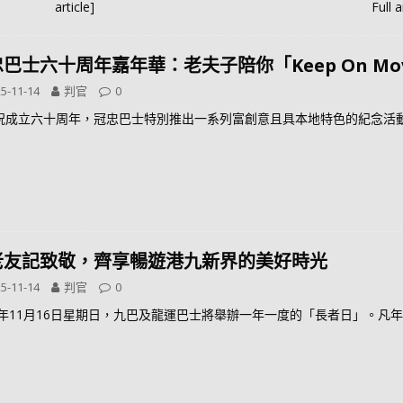
article]
Full a
巴士六十周年嘉年華：老夫子陪你「Keep On Mov
5-11-14
判官
0
祝成立六十周年，冠忠巴士特別推出一系列富創意且具本地特色的紀念活
老友記致敬，齊享暢遊港九新界的美好時光
5-11-14
判官
0
25年11月16日星期日，九巴及龍運巴士將舉辦一年一度的「長者日」。凡