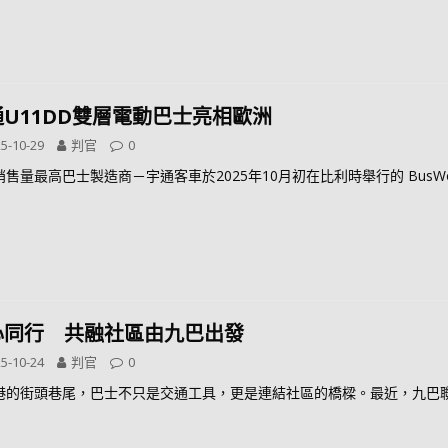
通U11DD雙層電動巴士亮相歐洲
5-10-29
判官
0
銷售量最高巴士製造商－宇通客車於2025年10月初在比利時舉行的 BusW
心同行 共融社區由九巴出發
5-10-24
判官
0
港的街頭巷尾，巴士不只是交通工具，更是連結社區的橋樑。最近，九巴