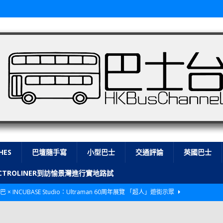
HES
巴壇隨手寫
小型巴士
交通評論
英國巴士
LECTROLINER到訪愉景灣進行實地路試
巴 × INCUBASE Studio：Ultraman 60周年展覽 「超人」遊街示眾