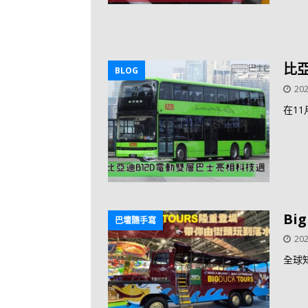
比
BLOG
202
在1
Bi
巴壇隨手寫
202
全球知