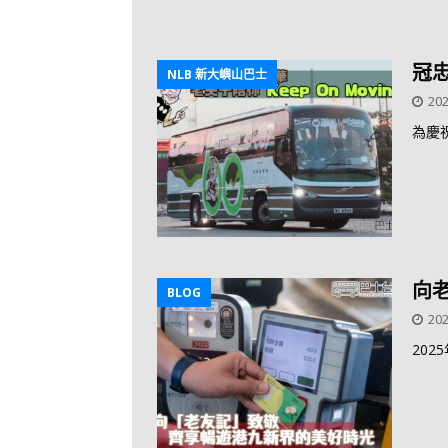
冠忠
NLB 新大嶼山巴士
202
為慶
向
BLOG
202
20