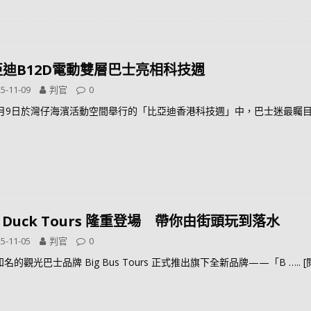
亞迪B12D電動雙層巴士亮相科技週
5-11-09
判官
0
1月9日於灣仔海濱活動空間舉行的「比亞迪香港科技週」中，巴士迷最矚
g Duck Tours 隆重登場 帶你由街頭玩到落水
5-11-05
判官
0
名的觀光巴士品牌 Big Bus Tours 正式推出旗下全新品牌——「B
….. 