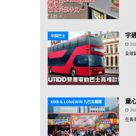
宇
中国巴士
202
全球
童
KMB & LONGWIN 九巴及龍運
202
在香