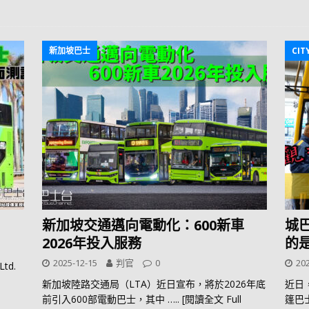
新加坡巴士
CIT
新加坡交通邁向電動化：600新車
城
2026年投入服務
的
2025-12-15
判官
0
202
td.
新加坡陸路交通局（LTA）近日宣布，將於2026年底
近日
前引入600部電動巴士，其中
….. [閱讀全文 Full
篷巴