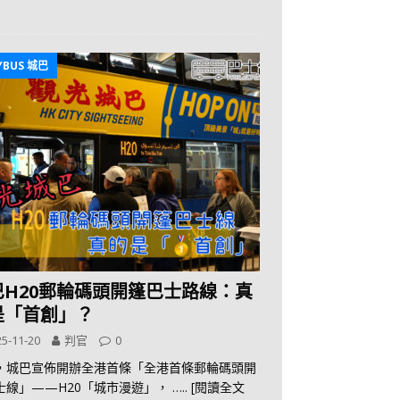
YBUS 城巴
巴H20郵輪碼頭開篷巴士路線：真
是「首創」？
5-11-20
判官
0
，城巴宣佈開辦全港首條「全港首條郵輪碼頭開
士線」——H20「城市漫遊」，
….. [閱讀全文