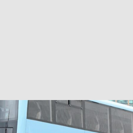
巴 × 樂高：設置3個互動巴士站 途人：試下拆返幾件先
KMB &
及龍運
新車速報】第一部 410PS 規格宇通旅遊巴士 – 榮利「樂園快線」仕様
【電車】究竟幾幅插畫係為乜過唔到審批？
公益活動
輕鐵】痴卡哇列車2026年暑假陪大家搭「輕鐵發現號」旅遊專綫
OLVO 全新電動巴士 BERL 樣板車抵港
電動巴士
國國慶250，貼部電車慶祝，準備禮物叫人任影
電車
校巴終於第一滴血了
巴壇隨手寫
纜車】昂坪360正式開展20周年慶典 玩轉「日與夜」好時光
MTR 港
didas FIFA 世界盃 The Yard 巴士巡遊
CITYBUS 城巴