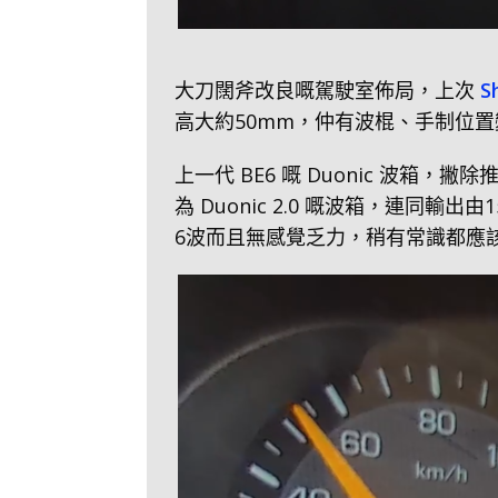
大刀闊斧改良嘅駕駛室佈局，上次
S
高大約50mm，仲有波棍、手制位置變動
上一代 BE6 嘅 Duonic 波
為 Duonic 2.0 嘅波箱，連同輸
6波而且無感覺乏力，稍有常識都應