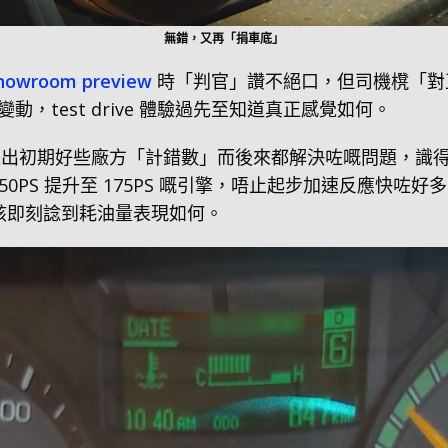
無錯，又再「捐車底」
howroom preview
時「判官」讚不絕口，但司機櫈「對
，test drive 體驗過先至知道真正感覺如何。
箱，撇除推出初期好些廠方「計錯數」而後來都解決咗嘅問題，識
出由150PS 提升至 175PS 嘅引擎，唔止起步加速反應快咗好
該即刻諗到耗油量表現如何。