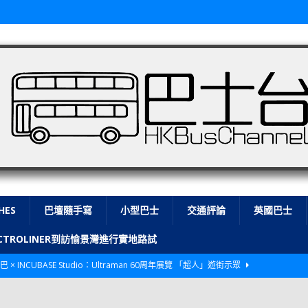
HES
巴壇隨手寫
小型巴士
交通評論
英國巴士
LECTROLINER到訪愉景灣進行實地路試
巴 × INCUBASE Studio：Ultraman 60周年展覽 「超人」遊街示眾