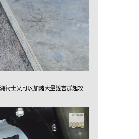
會係啲江湖術士又可以加諸大量謠言群起攻