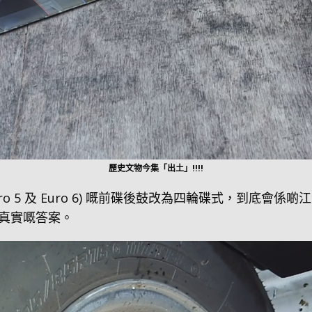
歷史文物今集「出土」!!!!
uro 5 及 Euro 6) 嘅前碟後鼓改為四輪碟式，到底
真實嘅答案。