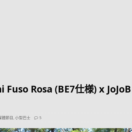
巴 × 樂高：設置3個互動巴士站 途人：試下拆返幾件先
KMB &
及龍運
新車速報】第一部 410PS 規格宇通旅遊巴士 – 榮利「樂園快線」仕様
【電車】究竟幾幅插畫係為乜過唔到審批？
公益活動
輕鐵】痴卡哇列車2026年暑假陪大家搭「輕鐵發現號」旅遊專綫
OLVO 全新電動巴士 BERL 樣板車抵港
電動巴士
國國慶250，貼部電車慶祝，準備禮物叫人任影
電車
i Fuso Rosa (BE7仕様) x Jo
校巴終於第一滴血了
巴壇隨手寫
纜車】昂坪360正式開展20周年慶典 玩轉「日與夜」好時光
MTR 港
媒體節目
,
小型巴士
5
didas FIFA 世界盃 The Yard 巴士巡遊
CITYBUS 城巴