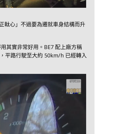
正軚心」不過要為遷就車身結構而升
得用其實非常好用。BE7 配上廠方稱
多，平路行駛至大約 50km/h 已經轉入