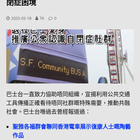
閉症困境
2025-03-18
TK
0
巴士台一直致力協助唔同組織，宣揚利用公共交通
工具傳播正確看待唔同社群嘅特殊需要，推動共融
社會。巴士台喺過去曾經報道過：
聖雅各福群會聯同香港電車展示
復
康人士嘅陶藝
作品