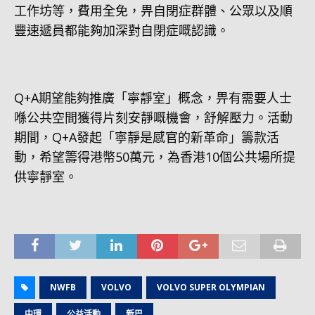
工作坊等，費用全免，畀自閉症群體、公眾以及順
豐速遞員都能夠加深對自閉症嘅認識。
Q+A期望能夠推廣「寧靜室」概念，畀有需要人士
喺公共空間獲得片刻安靜嘅機會，舒解壓力。活動
期間，Q+A發起「寧靜是感官的新革命」籌款活
動，希望籌得港幣50萬元，為香港10個公共場所提
供寧靜室。
NWFB
VOLVO
VOLVO SUPER OLYMPIAN
中環
公益活動
新巴