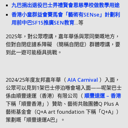
九巴捐出退役巴士畀禮賢會恩慈學校做教學用途
香港小童群益會賽馬會「藝術有SENse」計劃利
用前中巴SF15推廣SEN教育
…等
2025年，對公眾嚟講，嘉年華係與眾同樂嘅地方，
但對自閉症譜系障礙 （簡稱自閉症）群體嚟講，要
到此一遊可能極具挑戰。
2024/25年度友邦嘉年華（
AIA Carnival
）入面，
公眾可以見到1架巴士停泊喺會場入面——呢架巴士
係由順豐速運（香港）有限公司（
順豐速運 – 香港
下稱「順豐香港」）贊助、藝術共融團體Q Plus A
藝術基金會（Q+A art foundation 下稱「Q+A」）
策劃嘅「順豐速運A巴」。