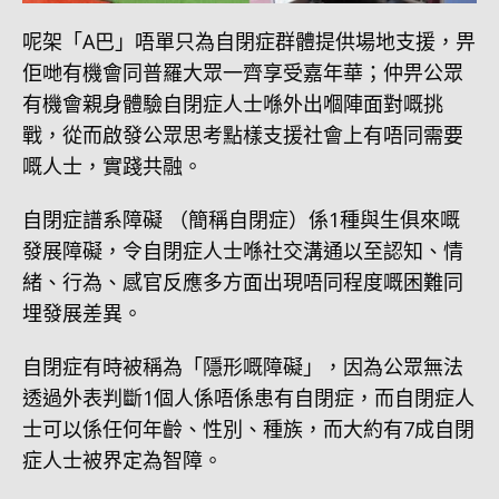
呢架「A巴」唔單只為自閉症群體提供場地支援，畀
佢哋有機會同普羅大眾一齊享受嘉年華；仲畀公眾
有機會親身體驗自閉症人士喺外出嗰陣面對嘅挑
戰，從而啟發公眾思考點樣支援社會上有唔同需要
嘅人士，實踐共融。
自閉症譜系障礙 （簡稱自閉症）係1種與生俱來嘅
發展障礙，令自閉症人士喺社交溝通以至認知、情
緒、行為、感官反應多方面出現唔同程度嘅困難同
埋發展差異。
自閉症有時被稱為「隱形嘅障礙」，因為公眾無法
透過外表判斷1個人係唔係患有自閉症，而自閉症人
士可以係任何年齡、性別、種族，而大約有7成自閉
症人士被界定為智障。