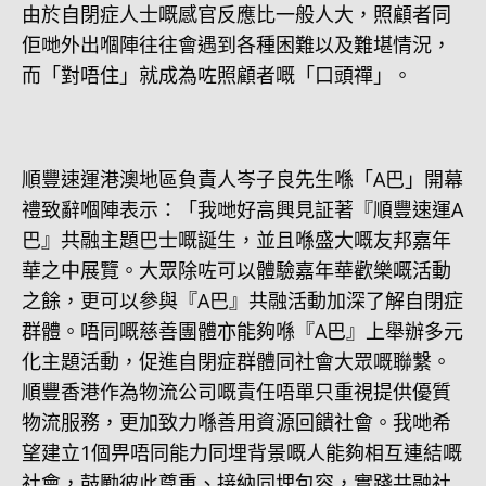
由於自閉症人士嘅感官反應比一般人大，照顧者同
佢哋外出嗰陣往往會遇到各種困難以及難堪情況，
而「對唔住」就成為咗照顧者嘅「口頭禪」。
順豐速運港澳地區負責人岑子良先生喺「A巴」開幕
禮致辭嗰陣表示：「我哋好高興見証著『順豐速運A
巴』共融主題巴士嘅誕生，並且喺盛大嘅友邦嘉年
華之中展覽。大眾除咗可以體驗嘉年華歡樂嘅活動
之餘，更可以參與『A巴』共融活動加深了解自閉症
群體。唔同嘅慈善團體亦能夠喺『A巴』上舉辦多元
化主題活動，促進自閉症群體同社會大眾嘅聯繫。
順豐香港作為物流公司嘅責任唔單只重視提供優質
物流服務，更加致力喺善用資源回饋社會。我哋希
望建立1個畀唔同能力同埋背景嘅人能夠相互連結嘅
社會，鼓勵彼此尊重、接納同埋包容，實踐共融社