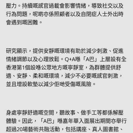
壓力。持續嘅感官過載會影響情緒，導致社交以及
行為問題，呢啲亦係照顧者以及自閉症人士外出時
會遇到嘅困難。
研究顯示，提供安靜嘅環境有助於減少刺激、促進
情緒調節以及心理放鬆。Q+A喺「A巴」上層設有全
香港第1個設喺公眾地方嘅寧靜室，為群體提供舒
適、安靜、柔和嘅環境，減少不必要嘅感官刺激，
並且增設軟墊以減少佢哋受傷嘅風險。
身處寧靜舒適嘅空間，聽故事、做手工等都係解壓
體驗。因此，「A巴」喺嘉年華入面展出期間亦舉行
超過20場藝術共融活動，包括講座、真人圖書館、