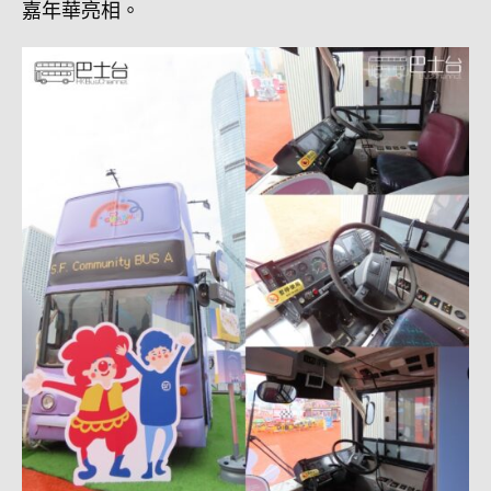
嘉年華亮相。