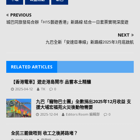
PREVIOUS
城巴同旅發局合辦「H1S藝遊香港」新路線 結合一日套票實現深度遊
NEXT
九巴全新「安達臣專線」新路線2025年3月底啟航
RELATED ARTICLES
【香港電車】遊走港島鬧市 品嘗本土精釀
2025-04-12
TK
0
九巴「寵物巴士團」全數捐出2025年12月收益 支
援大埔宏福苑火災後動物需要
2025-12-04
Editors Room 編輯部
0
全民三罷做唔到 收工之後將路堵？