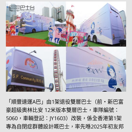
「順豐速運A巴」由1架退役雙層巴士（前・新巴富
豪超級奧林比安 12米版本雙層巴士，車隊編號：
5060，車輛登記：JY1603）改裝，係全香港第1架
專為自閉症群體設計嘅巴士，率先喺2025年初友邦