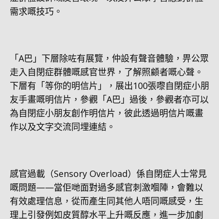
需求嘅技巧。
「A巴」下層除咗有展覽，仲設有聲音體驗，畀公眾
走入自閉症群體嘅感官世界，了解照顧者嘅心聲。
下層有「等你的明信片」，展出100張嚟自閉症小朋
友手畫嘅明信片，參觀「A巴」過後，參觀者亦可以
為自閉症小朋友創作明信片，彼此透過明信片嘅畫
作以及文字交流同埋連結。
感官過載（Sensory Overload）係自閉症人士常見
嘅問題——當佢哋面對過多感官刺激嗰陣，會難以
有效處理信息，從而產生同其他人唔同嘅感受，生
理上引發例如皮質醇水平上升嘅反應，進一步加劇