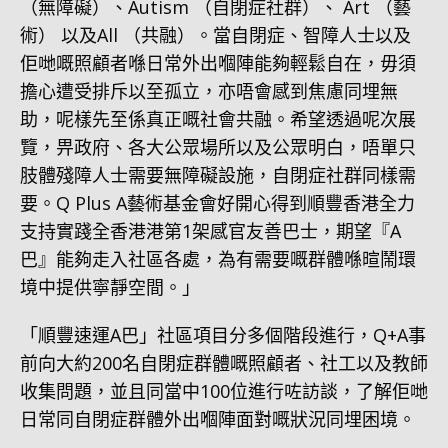
（無障礙）、Autism （自閉症社群）、 Art （藝
術） 以及All （共融）。當自閉症、智障人士以及
佢哋嘅照顧者喺日常外出嗰陣能夠輕鬆自在，毋須
擔心遭受排斥以至孤立，亦唔會感到焦慮同埋無
助，呢樣先至係真正嘅社會共融。希望透過呢次展
覽，畀政府、各大公眾場所以及公眾明白，唔單只
肢體殘障人士需要無障礙設施，自閉症社群同樣需
要。Q Plus A藝術基金會好開心得到順豐香港全力
支持實踐全香港港第1架感官友善巴士，期望『A
巴』能夠走入社區各處，為有需要嘅群體喺暄鬧環
境中提供寧靜空間。」
「順豐速運A巴」社區項目分多個階段進行，Q+A事
前向大約200名自閉症群體嘅照顧者、社工以及教師
收集問題，並且同當中100位進行咗訪談，了解佢哋
日常同自閉症群體外出嗰陣面對嘅狀況同埋困境。