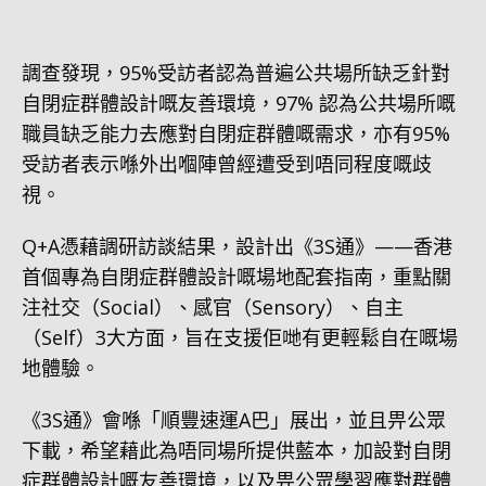
調查發現，95%受訪者認為普遍公共場所缺乏針對
自閉症群體設計嘅友善環境，97% 認為公共場所嘅
職員缺乏能力去應對自閉症群體嘅需求，亦有95%
受訪者表示喺外出嗰陣曾經遭受到唔同程度嘅歧
視。
Q+A憑藉調研訪談結果，設計出《3S通》——香港
首個專為自閉症群體設計嘅場地配套指南，重點關
注社交（Social）、感官（Sensory）、自主
（Self）3大方面，旨在支援佢哋有更輕鬆自在嘅場
地體驗。
《3S通》會喺「順豐速運A巴」展出，並且畀公眾
下載，希望藉此為唔同場所提供藍本，加設對自閉
症群體設計嘅友善環境，以及畀公眾學習應對群體