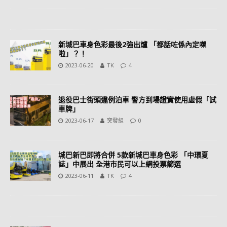
新城巴車身色彩最後2強出爐 「都話咗係內定㗎
啦」？！
2023-06-20
TK
4
退役巴士街頭違例泊車 警方到場證實使用虛假「試
車牌」
2023-06-17
突發組
0
城巴新巴即將合併 5款新城巴車身色彩 「中環夏
誌」中展出 全港市民可以上網投票篩選
2023-06-11
TK
4