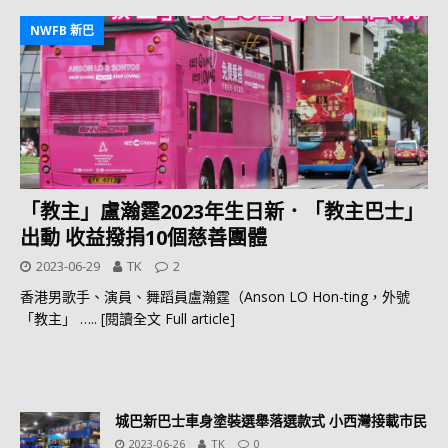
NWFB 新巴
「教主」盧瀚霆2023年生日新．「教主巴士」
出動 收益撥捐10個慈善團體
2023-06-29
TK
2
香港男歌手、演員、舞蹈員盧瀚霆（Anson LO Hon-ting，外號
「教主」
….. [閱讀全文 Full article]
城巴新巴士車身塗裝選舉落選款式 小西灣接載市民
2023-06-26
TK
0