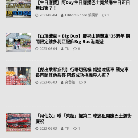
【生日應援】阿Day生日應援巴士竟然喺生日正日
無出街？！
2023-06-04
Editors Room 編輯部
1
【山頂纜車 × Big Bus】慶祝山頂纜車135週年 期
間限定維多利亞服飾Big Bus港島遊
2023-06-04
TK
0
【傑出乘客系列】行唔切落樓 錯過咗落車 鬧完車
長再鬧其他乘客 阿叔成功挑機畀人揼？
2023-06-03
突發組
0
「阿仙奴」喺「英超」攞第二 球迷租開篷巴士遊街
慶祝
2023-06-03
TK
1