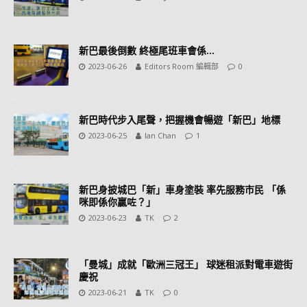
新巴最後倒數 終極尾班車會係…
2023-06-26
Editors Room 編輯部
0
新巴時代步入尾聲，把握機會暢遊「新巴」地標
2023-06-25
Ian Chan
1
新巴身披城巴「新」車身塗裝 率先服務市民 「係
咪即係你贏咗？」
2023-06-23
TK
2
「曼城」成就「歐洲三冠王」 球迷租派對電車遊街
慶祝
2023-06-21
TK
0