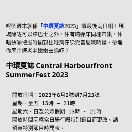
呢個週末就係「
中環夏誌
2023」嘅最後兩日喇！現
場除咗可以睇巴士之外，仲有啲彈床同埋市集，仲
唔快啲把握時間親住喺灣仔睇完書展嘅時候，帶埋
你屋企嘅老老嫩嫩去睇吓？
中環夏誌 Central Harbourfront
SummerFest 2023
開放日期：2023年6月9號到7月23號

星期一至五 15時 ~ 21時

星期六、日及公眾假期 13時 ~ 21時

開放時間因應當日舉行嘅特別節目而更改。請
留意特別節目時間表。
