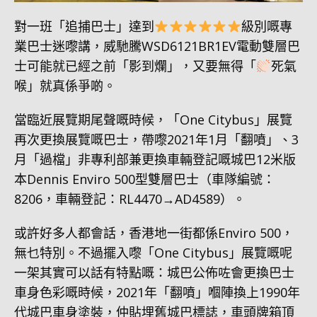
對一班「追捕巴士」達到
級別嘅專
業巴士迷嚟講，威馳騰WSD6121BR1EV電動雙層巴
士可能就已經之前「影到爛」，又要無得「
死氣
喉」就真係爭啲。
當臨近展覽期尾聲嘅時候，「One Citybus」展覽
再次更換展覽嘅巴士，帶嚟2021年1月「翻噴」、3
月「過檔」非專利部兼更換車輛登記嘅城巴12米版
本Dennis Enviro 500型雙層巴士（車隊編號：
8206，車輛登記：RL4470→AD4589）。
或許好多人都會話，香港地一街都係Enviro 500，
無乜特別。不過擺入嚟「One Citybus」展覽嘅呢
一架其實可以話有特點嘅：城巴公佈咗會更換巴士
車身色彩嘅時候，2021年「翻噴」嗰陣換上1990年
代城巴車身塗裝，仲貼埋舊城巴標誌，車頭牌箱頂