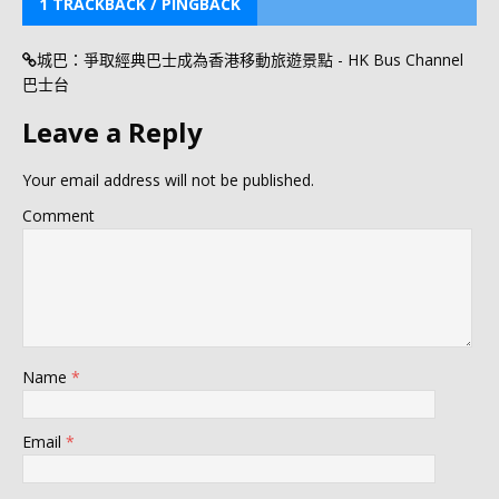
1 TRACKBACK / PINGBACK
城巴：爭取經典巴士成為香港移動旅遊景點 - HK Bus Channel
巴士台
Leave a Reply
Your email address will not be published.
Comment
Name
*
Email
*