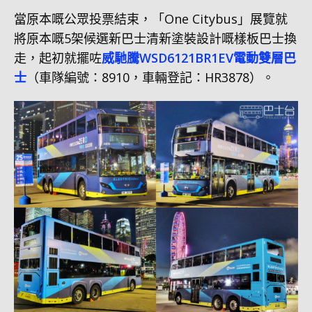
當原本嘅公眾投票結束，「One Citybus」展覽就
將原本嘅5架候選新巴士清新塗裝設計嘅樣板巴士換
走，起初就擺咗
威馳騰WSD6121BR1EV電動雙層巴
士
（車隊編號：8910，車輛登記：HR3878）。