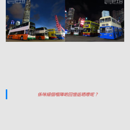
係咪細個嗰陣啲回憶返晒嚟呢？