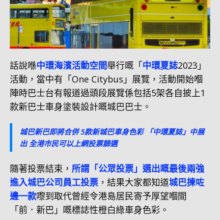
話說喺
中環海濱活動空間
舉行嘅「
中環夏誌
2023」
活動，當中有「One Citybus」展覽，活動開始嗰
陣時巴士台有報道過頭段展覽係包括5架各自披上1
款新巴士車身塗裝設計嘅城巴巴士。
城巴新巴即將合併 5款新城巴車身色彩 「中環夏誌」中展
出 全港市民可以上網投票篩選
隨著投票結束，
所謂「公眾投票」選出嘅最後兩強
進入城巴公司員工投票
，結果大家都知道
城巴揀咗
邊一款
嚟到取代曾經令港島居民寄予厚望嗰間
「前．新巴」嘅標誌性橙白綠車身色彩。