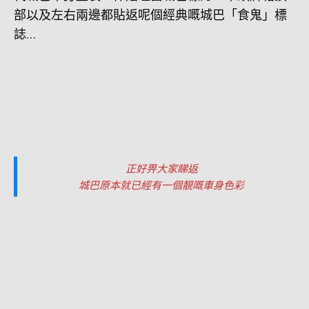
部以及左右兩邊都貼返呢個經典嘅城巴「食鬼」標
誌…
正好畀大家睇返
城巴原本就已經有一個靚嘅車身色彩