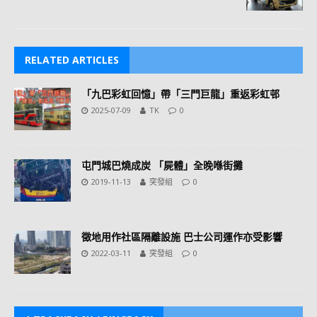
RELATED ARTICLES
「九巴彩虹回憶」帶「三門巨龍」重返彩虹邨
2025-07-09
TK
0
屯門城巴燒成炭 「屍體」全晚喺街攤
2019-11-13
突發組
0
徵地用作社區隔離設施 巴士公司運作亦受影響
2022-03-11
突發組
0