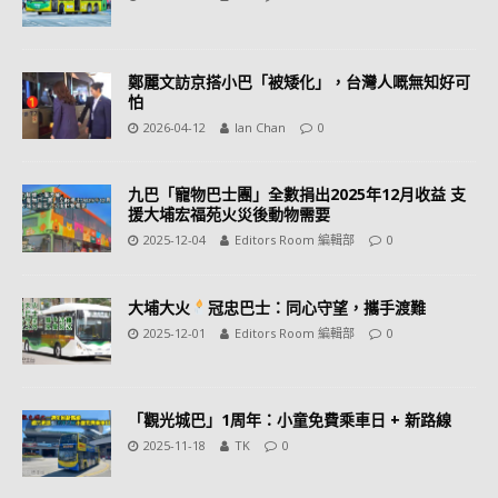
鄭麗文訪京搭小巴「被矮化」，台灣人嘅無知好可
怕
2026-04-12
Ian Chan
0
九巴「寵物巴士團」全數捐出2025年12月收益 支
援大埔宏福苑火災後動物需要
2025-12-04
Editors Room 編輯部
0
大埔大火
冠忠巴士：同心守望，攜手渡難
2025-12-01
Editors Room 編輯部
0
「觀光城巴」1周年：小童免費乘車日 + 新路線
2025-11-18
TK
0