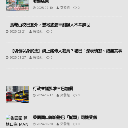
暑假結束
2025-07-10
突發組
0
馬鞍山校巴意外，豐裕旅遊車創辦人不幸辭世
2025-02-21
突發組
0
【切勿以身試法】網上謠傳大裁員？城巴：深表憤怒、絕無其事
2025-01-27
突發組
0
行政會議批准三巴加價
2024-12-17
突發組
0
香園圍口岸旅遊巴「撼頭」司機受傷
2024-10-20
突發組
0