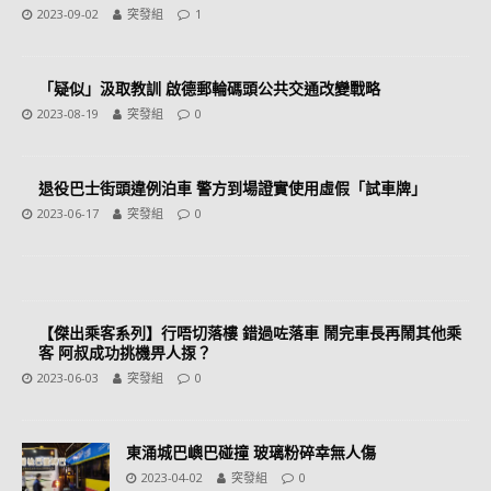
2023-09-02
突發組
1
「疑似」汲取教訓 啟德郵輪碼頭公共交通改變戰略
2023-08-19
突發組
0
退役巴士街頭違例泊車 警方到場證實使用虛假「試車牌」
2023-06-17
突發組
0
【傑出乘客系列】行唔切落樓 錯過咗落車 鬧完車長再鬧其他乘
客 阿叔成功挑機畀人揼？
2023-06-03
突發組
0
東涌城巴嶼巴碰撞 玻璃粉碎幸無人傷
2023-04-02
突發組
0