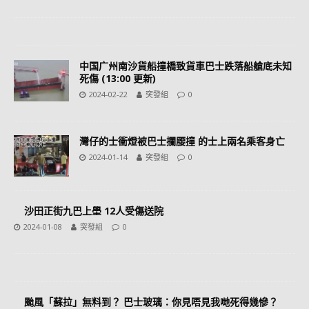
中国广州南沙貨船撞橋致貨車巴士跌落船艙底未知
死傷 (13:00 更新)
2024-02-22
突發組
0
灣仔的士衝燈被巴士攔腰撞 的士上兩名乘客身亡
2024-01-14
突發組
0
沙田正街九巴上壆 12人受傷送院
2024-01-08
突發組
0
颱風「蘇拉」無料到？ 巴士玻璃：你見唔見我哋死得幾慘？