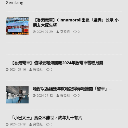
【香港電車】Cinnamoroll出巡「戲弄」公眾 小
朋友大感失望
2024-09-29
突發組
0
【香港電車】值得去報海關嘅2024年版電車雪糕月餅…
2024-09-16
突發組
0
唔好以為隔幾年就唔記得你哋擅闖「留車」…
2024-07-12
突發組
0
「小巴大王」馬亞木離世，終年九十有六
2024-03-18
突發組
0