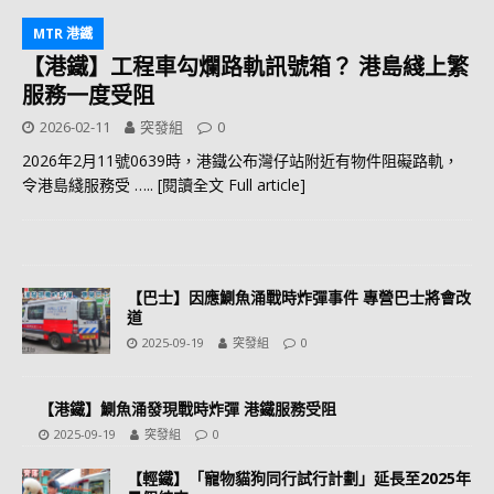
MTR 港鐵
【港鐵】工程車勾爛路軌訊號箱？ 港島綫上繁
服務一度受阻
2026-02-11
突發組
0
2026年2月11號0639時，港鐵公布灣仔站附近有物件阻礙路軌，
令港島綫服務受
….. [閱讀全文 Full article]
【巴士】因應鰂魚涌戰時炸彈事件 專營巴士將會改
道
2025-09-19
突發組
0
【港鐵】鰂魚涌發現戰時炸彈 港鐵服務受阻
2025-09-19
突發組
0
【輕鐵】「寵物貓狗同行試行計劃」延長至2025年