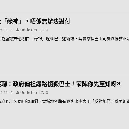
上「碌神」，唔係無辦法對付
5-01-17
Uncle Lim
0
士迷當然未必明白「碌神」呢個巴士迷術語，其實意指巴士司機以低於正
兆聰：政府偏袒鐵路扼殺巴士！家陣你先至知呀?!
4-11-15
Uncle Lim
0
專利巴士公司申請加價，當然地例牌有政客出嚟大叫「反對加價，避免加