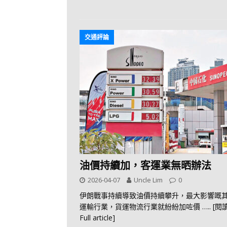
交通評論
油價持續加，客運業無晒辦法
2026-04-07
Uncle Lim
0
伊朗戰事持續導致油價持續攀升，最大影響嘅
運輸行業，貨運物流行業就紛紛加咗價
….. [
Full article]