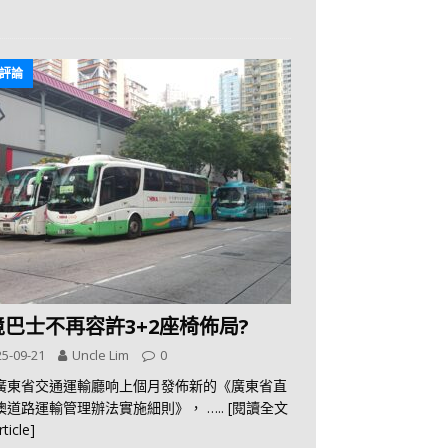
評論
境巴士不再容許3+2座椅佈局?
5-09-21
Uncle Lim
0
廣東省交通運輸廳响上個月發佈新的《廣東省直
澳道路運輸管理辦法實施細則》，
….. [閱讀全文
rticle]