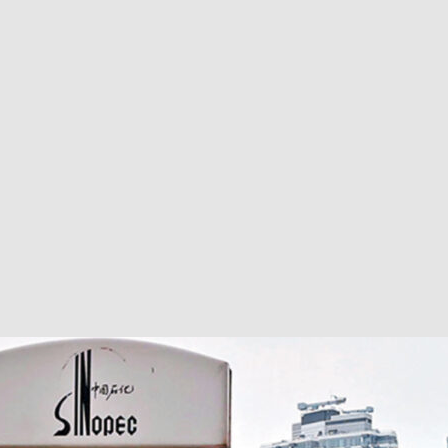
巴 × 樂高：設置3個互動巴士站 途人：試下拆返幾件先
KMB &
及龍運
新車速報】第一部 410PS 規格宇通旅遊巴士 – 榮利「樂園快線」仕様
【電車】究竟幾幅插畫係為乜過唔到審批？
公益活動
輕鐵】痴卡哇列車2026年暑假陪大家搭「輕鐵發現號」旅遊專綫
OLVO 全新電動巴士 BERL 樣板車抵港
電動巴士
國國慶250，貼部電車慶祝，準備禮物叫人任影
電車
校巴終於第一滴血了
巴壇隨手寫
纜車】昂坪360正式開展20周年慶典 玩轉「日與夜」好時光
MTR 港
didas FIFA 世界盃 The Yard 巴士巡遊
CITYBUS 城巴