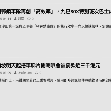
明邨鎖車隊再創「高效率」，九巴80X特別班次巴士
5-04-14
判官
0
區沙田第一城與乙明邨「極速鎖車隊」的執行效率一向以快速著稱，無論
加坡明天起搭車睇片開喇叭會被罰款近三千港元
5-03-09
Uncle Lim
0
乘搭巴士、港鐵期間若遇上乘客睇片、使用即時通訊軟件聆聽錄音時開啟