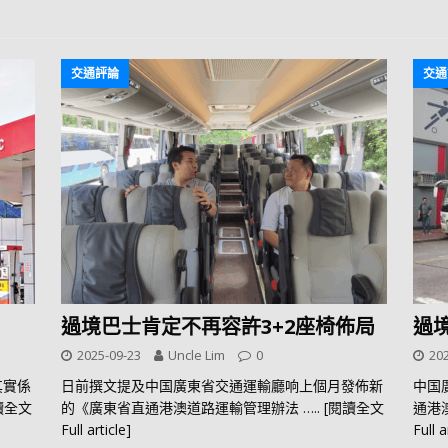
交通評論
交通
過境巴士肯定不再容許3+2座椅佈局
過
2025-09-23
Uncle Lim
0
202
其實係
日前撰文提及中国廣東省交通運輸廳响上個月發佈新
中国
閱讀全文
的《廣東省直通港澳道路運輸管理辦法
….. [閱讀全文
通港
Full article]
Full a