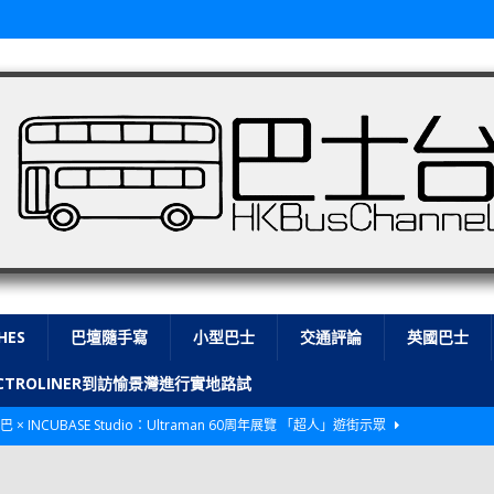
HES
巴壇隨手寫
小型巴士
交通評論
英國巴士
LECTROLINER到訪愉景灣進行實地路試
巴 × INCUBASE Studio：Ultraman 60周年展覽 「超人」遊街示眾