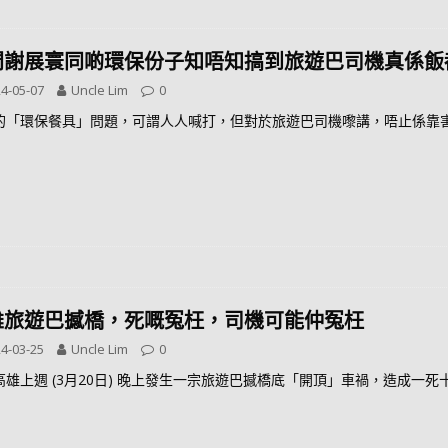
問謝展寰同啲環保份子知唔知搞到旅遊巴司機真係飯都
4-05-07
Uncle Lim
0
的「環保餐具」問題，可謂人人喊打，但對於旅遊巴司機嚟講，唔止係靠
雄旅遊巴撼橋，死嘅冤枉，司機可能仲冤枉
4-03-25
Uncle Lim
0
高雄上週 (3月20日) 晚上發生一宗旅遊巴撼橋底「開頂」車禍，造成一死