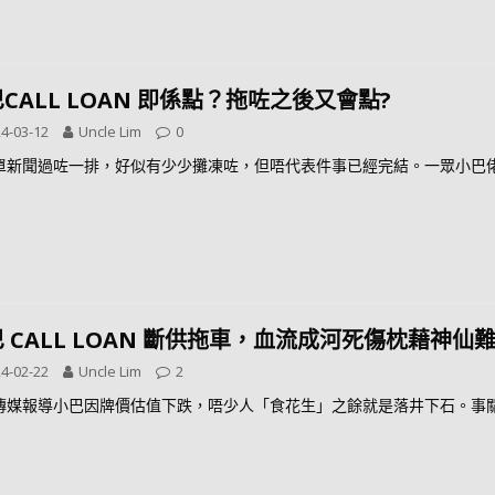
CALL LOAN 即係點？拖咗之後又會點?
4-03-12
Uncle Lim
0
單新聞過咗一排，好似有少少攤凍咗，但唔代表件事已經完結。一眾小巴
 CALL LOAN 斷供拖車，血流成河死傷枕藉神仙
4-02-22
Uncle Lim
2
傳媒報導小巴因牌價估值下跌，唔少人「食花生」之餘就是落井下石。事