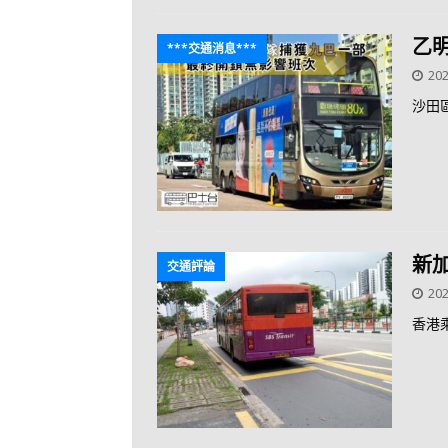
乙
***交通消息***
202
沙田
新
交通評論
202
香港