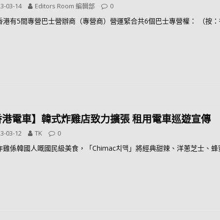
3-03-14
Editors Room 編輯部
0
香港有5間專營巴士營辦商（專營商）營運緊合共6個巴士專營權： （按
香港電車】韓式炸雞店致力擴張 租用電車巡遊宣傳
3-03-12
TK
0
炸雞係韓國人嘅國民級美食，「Chimac치맥」將經典甜辣、洋蔥芝士、