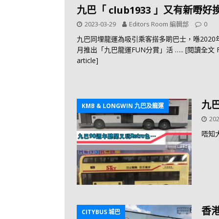
九巴「 club1933 」又有新嘢好
2023-03-29
Editors Room 編輯部
0
九巴同埋龍運為吸引乘客搭多啲巴士，喺2020年
月推出「九巴龍運FUN分賞」活
….. [閱讀全文 F
article]
九
KMB & LONGWIN 九巴及龍運
202
唔知
香
CITYBUS 城巴