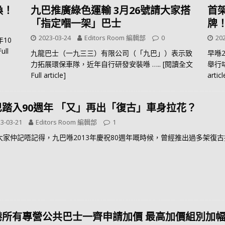
換！
九巴推廣綠色運輸 3月26號請大家搭
首架
「指定嗰一架」巴士
牌
2023-03-24
Editors Room 編輯部
0
202
10
ull
九龍巴士（一九三三）有限公司（「九巴」）表示致
早喺
力拓展環保車隊，近年自行研發安裝喺
….. [閱讀全文
舉行
Full article]
articl
巴踏入90週年 「又」再出「復古」車身拉花？
3-03-21
Editors Room 編輯部
1
大家仲記唔記得，九巴喺2013年慶祝80週年嘅時候，曾經推出過多架復
港所有專營公共巴士一齊申請加價 最高加價組別加幅