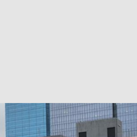
巴 × 樂高：設置3個互動巴士站 途人：試下拆返幾件先
KMB &
及龍運
新車速報】第一部 410PS 規格宇通旅遊巴士 – 榮利「樂園快線」仕様
【電車】究竟幾幅插畫係為乜過唔到審批？
公益活動
輕鐵】痴卡哇列車2026年暑假陪大家搭「輕鐵發現號」旅遊專綫
OLVO 全新電動巴士 BERL 樣板車抵港
電動巴士
國國慶250，貼部電車慶祝，準備禮物叫人任影
電車
校巴終於第一滴血了
巴壇隨手寫
纜車】昂坪360正式開展20周年慶典 玩轉「日與夜」好時光
MTR 港
didas FIFA 世界盃 The Yard 巴士巡遊
CITYBUS 城巴