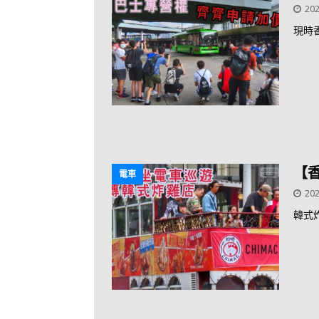
202
現時
【
電車
202
韓式