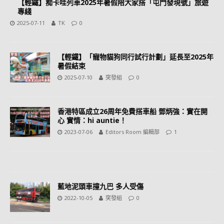
【輕鐵】痴卡哇列車2025年暑假陪大家搭「屯門發現號」旅遊
專綫
2025-07-11
TK
0
【輕鐵】「寵物貓狗同行試行計劃」延長至2025年
暑假結束
2025-07-10
突發組
0
香港特區成立26周年免費搭車船 鄧炳強：實在開
心 實情：hi auntie！
2023-07-06
Editors Room 編輯部
1
藍地泥頭車撞九巴 多人受傷
2022-10-05
突發組
0