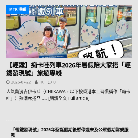
MTR 港鐵
【輕鐵】痴卡哇列車2026年暑假陪大家搭「輕
鐵發現號」旅遊專綫
2026-07-22
TK
0
人氣動漫吉伊卡哇（CHIIKAWA，以下按香港本土習慣稱作「痴卡
哇」）熱潮席捲亞
….. [閱讀全文 Full article]
「輕鐵發現號」2025年聖誕假期後暫停週末及公眾假期常規服
務