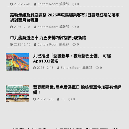
2025-12-20
Editors Room 編輯部
0
路軌走綫及斜度調整 2026年屯馬綫乘客有2日要喺紅磡站落車
過對面月台轉車
2025-12-18
Editors Room 編輯部
0
中九龍繞道通車 九巴安排7條路線行駛新路
2025-12-16
Editors Room 編輯部
0
九巴推出「聖誕新年‧夜寵物巴士團」 可經
App1933報名
2025-12-16
Editors Room 編輯部
0
華泰國際第5屆免費乘車日 除咗電車仲加碼有埋輕
鐵！
2025-10-06
TK
0