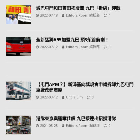
城巴屯門和田菁田拓版圖 九巴「拆線」迎戰
2022-07-18
Editors Room 編輯部
1
全新猛獅A95加盟九巴 頭3架首航喇！
2022-07-12
Editors Room 編輯部
0
【屯門APM？】新鴻基向城規會申請拆卸九巴屯門
車廠改建商廈
2022-03-12
Uncle Lim
0
港隊東京奧運奪佳績 九巴接連出招撐港隊
2021-08-28
Editors Room 編輯部
0