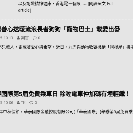
以及認識精神健康，香港電車有限
….. [閱讀全文 Full
article]
巴善心送暖流浪長者狗狗「寵物巴士」載愛出發
5-10-13
判官
0
不只載人，更載著愛心與希望。近日，九巴與動物收容機構「阿棍屋」攜
泰國際第5屆免費乘車日 除咗電車仲加碼有埋輕鐵！
5-10-06
TK
0
25年中秋佳節，華泰國際金融控股有限公司(「華泰國際」)舉辦第5屆免費