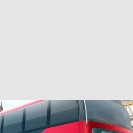
巴 × 樂高：設置3個互動巴士站 途人：試下拆返幾件先
KMB &
及龍運
新車速報】第一部 410PS 規格宇通旅遊巴士 – 榮利「樂園快線」仕様
【電車】究竟幾幅插畫係為乜過唔到審批？
公益活動
輕鐵】痴卡哇列車2026年暑假陪大家搭「輕鐵發現號」旅遊專綫
OLVO 全新電動巴士 BERL 樣板車抵港
電動巴士
國國慶250，貼部電車慶祝，準備禮物叫人任影
電車
校巴終於第一滴血了
巴壇隨手寫
纜車】昂坪360正式開展20周年慶典 玩轉「日與夜」好時光
MTR 港
didas FIFA 世界盃 The Yard 巴士巡遊
CITYBUS 城巴