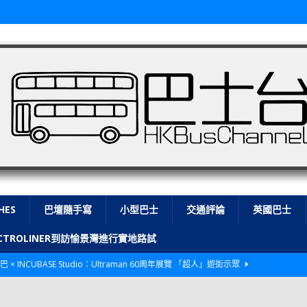
HES
巴壇隨手寫
小型巴士
交通評論
英國巴士
LECTROLINER到訪愉景灣進行實地路試
巴 × INCUBASE Studio：Ultraman 60周年展覽 「超人」遊街示眾