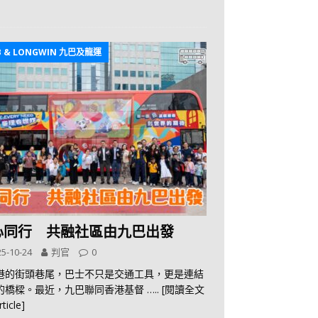
B & LONGWIN 九巴及龍運
心同行 共融社區由九巴出發
5-10-24
判官
0
港的街頭巷尾，巴士不只是交通工具，更是連結
的橋樑。最近，九巴聯同香港基督
….. [閱讀全文
rticle]