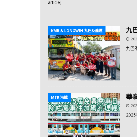
article]
九
KMB & LONGWIN 九巴及龍運
202
九巴
華
MTR 港鐵
202
20