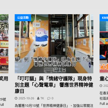
公益活動
KM
笑用
「叮叮貓」與「情緒守護隊」現身特
童
別主題「心聲電車」 響應世界精神健
202
康日
在香
2025-10-26
TK
0
社區
29號
Full a
ull
為響應10月10號「世界精神健康日」、加強公眾關注