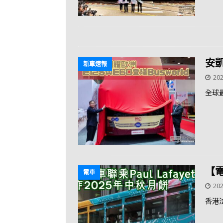
安凱
新車速報
202
全球最
【電
電車
202
香港法