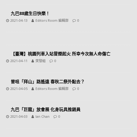
九巴88歲生日快樂！
2021-04-13
Editors Room 編輯部
0
【臺灣】桃園列車入站冒煙起火 所幸今次無人命傷亡
2021-04-11
突發組
0
曾咀「拜山」路遙遠 春秋二祭外點去？
2021-04-05
Editors Room 編輯部
0
九巴「巨龍」放會展 化身玩具推銷員
2021-04-03
Ian Chan
0