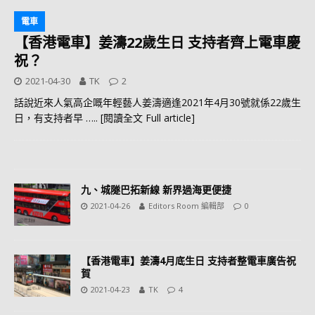
電車
【香港電車】姜濤22歲生日 支持者齊上電車慶
祝？
2021-04-30
TK
2
話說近來人氣高企嘅年輕藝人姜濤適逢2021年4月30號就係22歲生
日，有支持者早
….. [閱讀全文 Full article]
九、城隧巴拓新線 新界過海更便捷
2021-04-26
Editors Room 編輯部
0
【香港電車】姜濤4月底生日 支持者整電車廣告祝
賀
2021-04-23
TK
4