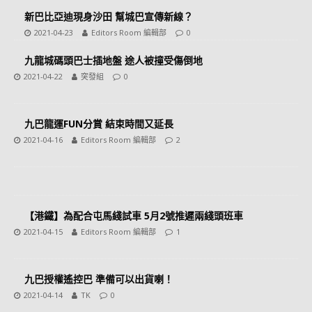
新巴比亞迪現身沙田 幫城巴宣傳新線？
2021-04-23
Editors Room 編輯部
0
九龍城碼頭巴士插地盤 途人被撞受傷倒地
2021-04-22
突發組
0
九巴龍運FUN分賞 結束時間又延長
2021-04-16
Editors Room 編輯部
2
【港鐵】為配合屯馬綫試車 5月2號推遲兩綫頭班車
2021-04-15
Editors Room 編輯部
1
九巴授權遙控巴 準備可以出貨喇！
2021-04-14
TK
0