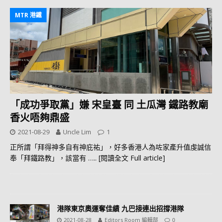
MTR 港鐵
「成功爭取黨」嫌 宋皇臺 同 土瓜灣 鐵路教廟
香火唔夠鼎盛
2021-08-29
Uncle Lim
1
正所謂「拜得神多自有神庇祐」，好多香港人為咗家產升值虔誠信
奉「拜鐵路教」，該當有
….. [閱讀全文 Full article]
港隊東京奧運奪佳績 九巴接連出招撐港隊
2021-08-28
Editors Room 編輯部
0