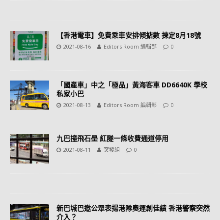
【香港電車】免費乘車安排傾掂數 揀定8月18號
2021-08-16
Editors Room 編輯部
0
「國產車」中之「極品」黃海客車 DD6640K 學校
私家小巴
2021-08-13
Editors Room 編輯部
0
九巴撞飛石壆 紅隧一條收費通道停用
2021-08-11
突發組
0
新巴城巴邀公眾表揚港隊奧運創佳績 香港警察突然
介入？