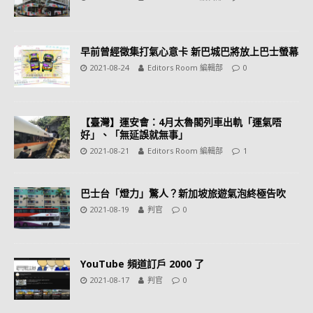
早前曾經徵集打氣心意卡 新巴城巴將放上巴士螢幕
2021-08-24
Editors Room 編輯部
0
【臺灣】運安會：4月太魯閣列車出軌「運氣唔
好」、「無延誤就無事」
2021-08-21
Editors Room 編輯部
1
巴士台「燈力」驚人？新加坡旅遊氣泡終極告吹
2021-08-19
判官
0
YouTube 頻道訂戶 2000 了
2021-08-17
判官
0