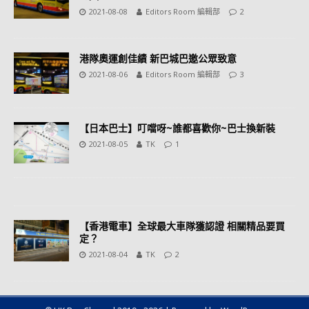
2021-08-08
Editors Room 編輯部
2
港隊奧運創佳績 新巴城巴邀公眾致意
2021-08-06
Editors Room 編輯部
3
【日本巴士】叮噹呀~誰都喜歡你~巴士換新裝
2021-08-05
TK
1
【香港電車】全球最大車隊獲認證 相關精品要買
定？
2021-08-04
TK
2