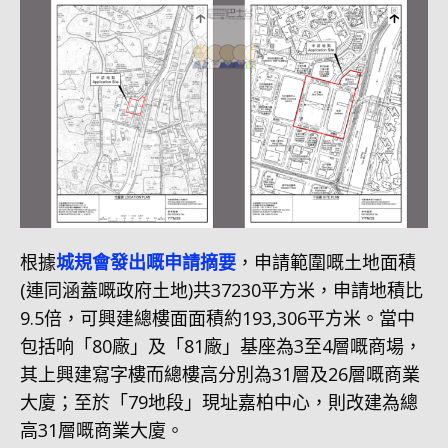
根據
城規會發出嘅申請摘要
，申請範圍嘅土地面積
(連同涵蓋嘅政府土地)共37230平方米，申請地積比
9.5倍，可興建總樓面面積約193,306平方米。當中
包括响「80廠」及「81廠」基座為3至4層嘅商場，
其上興建寫字樓而總樓高分別為31層及26層嘅商業
大廈；至於「79地段」現址嘉柏中心，則改建為總
高31層嘅商業大廈。