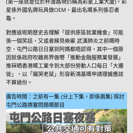
(第一座就是位於杯渡路現仍稱為彩星工業大廈)。彩
星係外國名牌玩具做OEM，最出名嘅系列係忍者
龜。
對應返呢啲歷史去理解「提供原區就業機會」可能
係一個笑話，又或者睇見
依家
武漢肺炎之前嘅時
空，屯門公路日日塞到阿媽都唔認得，其中一個原
因就係政府吹雞商界做嘢「推動金融服務業發展」
推冧晒香港嘅工業令到大部份勞動人口每日「大遷
徙」，以「貓哭老鼠」形容新鴻基嘅申請理據應該
不算過份。
廣告時間：之前有一集 (分上下集，即係兩集) 探討
屯門公路擠塞問題嘅節目