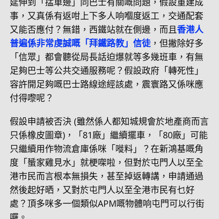
延伸到「掹車邊」同巴士有關嘅問題，假設重建成
事，又真係有返咁上下多人响嗰度返工，交通配套
又能否應付？無錯，西鐵站就在側邊，而且
香港人
普遍係非常虔誠嘅「拜鐵路教」信徒
，但撇除好多
「信眾」都會聽從局長話迫爆就等多幾班車，有無
足夠巴士等公共交通服務呢？假設政府「轉死性」
容許開足夠嘅巴士路線途經該處，震寰路又係咪應
付得嚟呢？
假設申請被否決 (雖然係人都知城規會於地產商而言
只係橡皮圖章)，「81廠」繼續擺車，「80廠」可能
只繼續用作物流倉庫係咪「嘥料」？在新鴻基嘅角
度「蜑家雞見水」就梗㗎啦，但對於屯門人以至全
港市民而言根本無損失，甚至掉返轉講，申請通過
然後起好晒，又對於屯門人以至全港市民有乜好
處？頂多咪多一個類似APM嘅物體响屯門可以行街
囉。