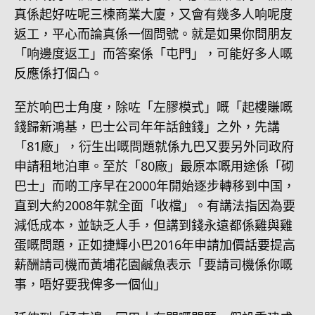
真係起好咗呢三楝商業大廈，又會有幾多人响呢度
返工，平心而論真係一個問號。就是如果你問朋友
「响邊度返工」而答案係「屯門」，可能好多人嘅
反應係打個凸。
至於响巴士角度，除咗「左膠模式」嘅「起樓賺嘅
錢歸新鴻基，巴士公司年年話蝕錢」之外，先講
「81廠」，衍生出嘅問題就係九巴又要另外同政府
申請租地泊車。至於「80廠」最原本嘅用途係「砌
巴士」而啲工序早在2000年開始逐步轉移到中国，
直到大約2008年就全面「收檔」。有講法指因為要
減低成本，並缺乏人手，但講到錢永遠都係雞與雞
蛋嘅問題，正如捷輝小巴2016年申請加價話要提高
薪酬請司機而黃埔花園鹹魚表示「要請司機係你嘅
事，唔好要我俾多一個仙」