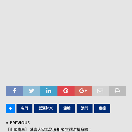
屯門
武漢肺炎
渡輪
澳門
疫症
PREVIOUS
【山頂纜車】 其實大家為影張相啫 無謂咁搏命囉！