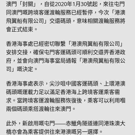
澳門「封關」，自從2020年1月30號起，來往屯門
同澳門嘅跨境客運渡輪服務已經暫停，今次「港澳
飛翼船有限公司」交還碼頭，意味相關渡輪服務將
會正式結束。
香港海事處已經密切聯繫「港澳飛翼船有限公司」
安排交接，確保屯門客運碼頭可順利交還畀香港政
府，並會向澳門海事當局通報「港澳飛翼船有限公
司」嘅決定。
香港海事處表示，尖沙咀中國客運碼頭、上環港澳
碼頭嘅運載力足以滿足香港海上跨境客運乘客需
求。當跨境客運渡輪服務恢復後，乘客可以利用嗰
兩個碼頭乘搭渡輪往來澳門。
此外，新啟用嘅屯門――赤鱲角隧道連同港珠澳大
橋亦會為乘客提供往來港澳嘅另一選擇。