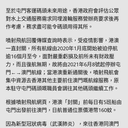
至於屯門客運碼頭未來用途，香港政府會評估公眾
對水上交通服務需求同埋渡輪服務營辦商要求後再
作考慮，務求盡可能令碼頭用得其所。
噴射飛航回覆傳媒查詢時表示，受疫情影響，港澳
一直封關，所有航線由2020年1月底開始被迫停航
逾16個月至今，面對嚴重虧損及前所未有財政壓
力，而且復航無期，故將由2021年6月8號起停辦屯
門←→澳門航線；當港澳重新通關後，噴射飛航會
集中資源去香港其他主要前住澳門嘅航線服務，原
本駐守屯門碼頭嘅職員會調往其他碼頭繼續工作。
根據噴射飛航網頁，港澳「封關」前每日有5班船由
屯門出發前往澳門，日航普通位票價港幣160蚊。
因為新型冠狀病毒（武漢肺炎），來往香港同澳門