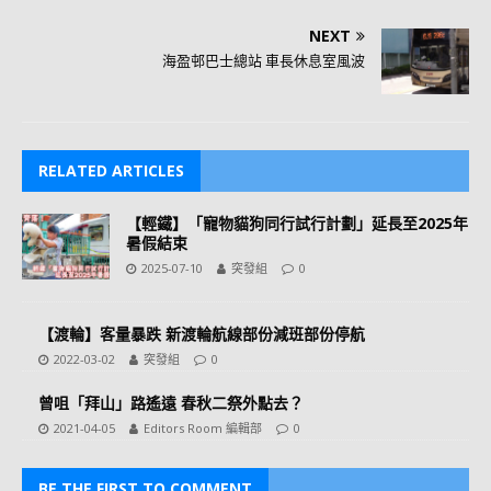
NEXT
海盈邨巴士總站 車長休息室風波
RELATED ARTICLES
【輕鐵】「寵物貓狗同行試行計劃」延長至2025年
暑假結束
2025-07-10
突發組
0
【渡輪】客量暴跌 新渡輪航線部份減班部份停航
2022-03-02
突發組
0
曾咀「拜山」路遙遠 春秋二祭外點去？
2021-04-05
Editors Room 編輯部
0
BE THE FIRST TO COMMENT