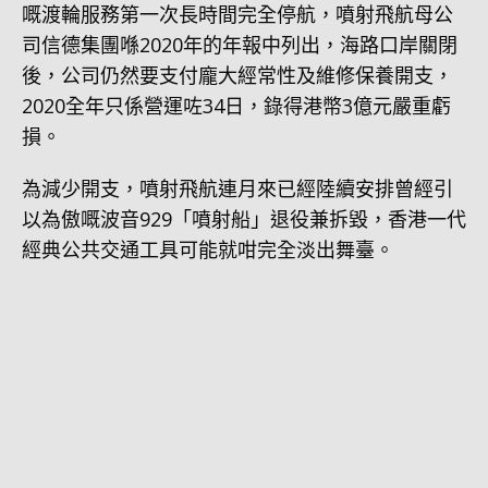
嘅渡輪服務第一次長時間完全停航，噴射飛航母公
司信德集團喺2020年的年報中列出，海路口岸關閉
後，公司仍然要支付龐大經常性及維修保養開支，
2020全年只係營運咗34日，錄得港幣3億元嚴重虧
損。
為減少開支，噴射飛航連月來已經陸續安排曾經引
以為傲嘅波音929「噴射船」退役兼拆毀，香港一代
經典公共交通工具可能就咁完全淡出舞臺。