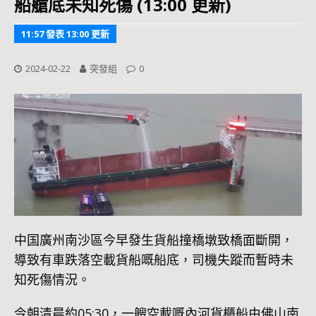
船艙底未知死傷 (13:00 更新)
11:57 發表 13:00 更新
2024-02-22
突發組
0
中国廣州南沙區今早發生貨船撞橋墩致橋面斷開，
導致有車跌落空載貨船嘅船底，司機失蹤而暫時未
知死傷情況。
今朝清晨約05:30，一艘空載嘅內河貨櫃船由佛山南