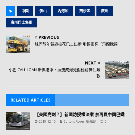
中国
佛山
內河船
南沙區
廣州
廣州巴士集團
PREVIOUS
城巴龍年賀歲拉花巴士出動 引領乘客「飛龍騰達」
NEXT
小巴 CALL LOAN 斷供拖車，血流成河死傷枕藉神仙難
救
RELATED ARTICLES
【美國亮劍？】新國防授權法案 禁再買中国巴鐵
2019-12-10
Editors Room 編輯部
0