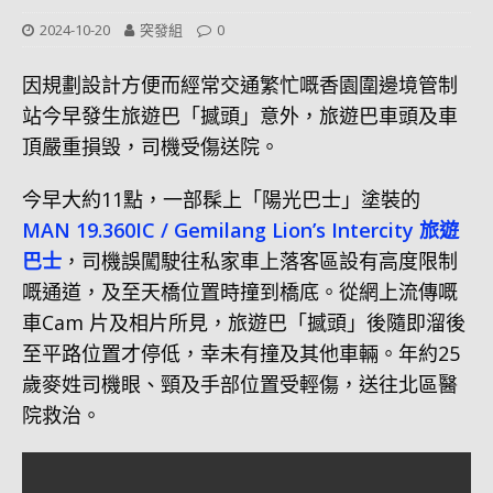
2024-10-20
突發組
0
因規劃設計方便而經常交通繁忙嘅香園圍邊境管制
站今早發生旅遊巴「撼頭」意外，旅遊巴車頭及車
頂嚴重損毁，司機受傷送院。
今早大約11點，一部髹上「陽光巴士」塗裝的
MAN 19.360IC / Gemilang Lion’s Intercity 旅遊
巴士
，司機誤闖駛往私家車上落客區設有高度限制
嘅通道，及至天橋位置時撞到橋底。從網上流傳嘅
車Cam 片及相片所見，旅遊巴「撼頭」後隨即溜後
至平路位置才停低，幸未有撞及其他車輛。年約25
歲麥姓司機眼、頸及手部位置受輕傷，送往北區醫
院救治。