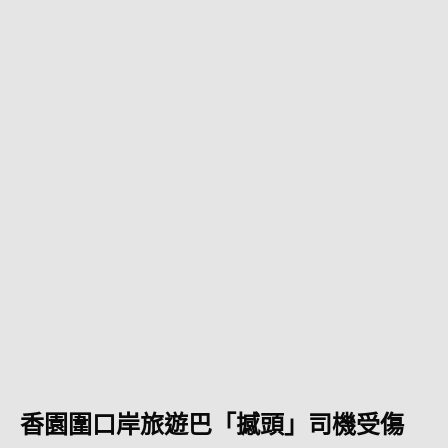
香園圍口岸旅遊巴「撼頭」司機受傷