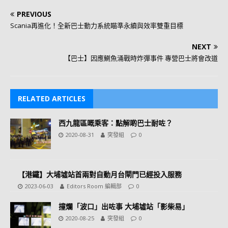
PREVIOUS
Scania再進化！全新巴士動力系統瞄準永續與效率雙重目標
NEXT
【巴士】因應鰂魚涌戰時炸彈事件 專營巴士將會改道
RELATED ARTICLES
西九龍區嘅乘客：點解啲巴士耐咗？
2020-08-31
突發組
0
【港鐵】大埔墟站首兩對自動月台閘門已經投入服務
2023-06-03
Editors Room 編輯部
0
撞爛「波口」出咗事 大埔墟站「影柴易」
2020-08-25
突發組
0