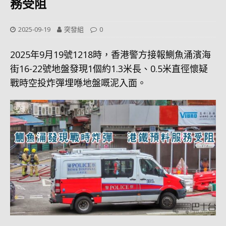
務受阻
2025-09-19
突發組
0
2025年9月19號1218時，香港警方接報鰂魚涌濱海
街16-22號地盤發現1個約1.3米長、0.5米直徑懷疑
戰時空投炸彈埋喺地盤嘅泥入面。