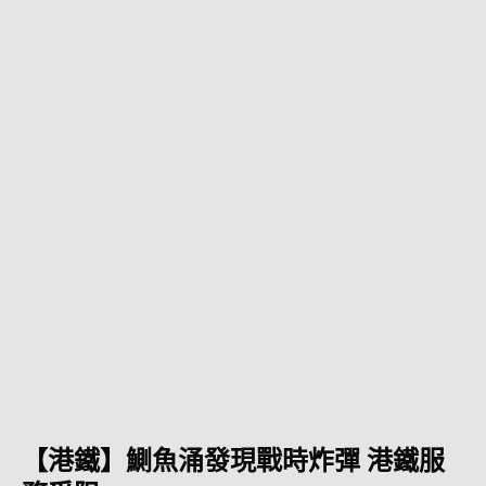
【港鐵】鰂魚涌發現戰時炸彈 港鐵服