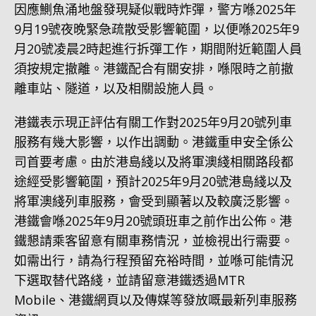
因應鰂魚涌地盤發現疑似戰時炸彈，警方喺2025年
9月19號夜晚緊急疏散受影響範圍，以便喺2025年9
月20號凌晨2時起進行拆彈工作，期間附近範圍人員
須按規定撤離。港鐵配合有關安排，喺限時之前撤
離車站、隧道，以及相關設施人員。
港鐵表示現正評估有關工作對2025年9月20號列車
服務有幾大影響，以作出調動。港鐵重申安全係公
司首要考慮。由於港島綫以及將軍澳綫相關路段都
途經受影響範圍，預計2025年9月20號港島綫以及
將軍澳綫列車服務，會受到顯著以及較廣泛影響。
港鐵會喺2025年9月20號頭班車之前作出公佈。港
鐵懇請乘客留意有關車務情況，並檢視出行需要。
如需出行，請為行程預留充裕時間，並喺可能情況
下選取替代路綫，並請留意港鐵透過MTR
Mobile、港鐵網頁以及傳媒等發放嘅最新列車服務