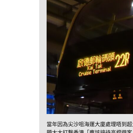
當年因為尖沙咀海運大廈處理唔到超
顯大大打撃香港「應該接待高檔遊客