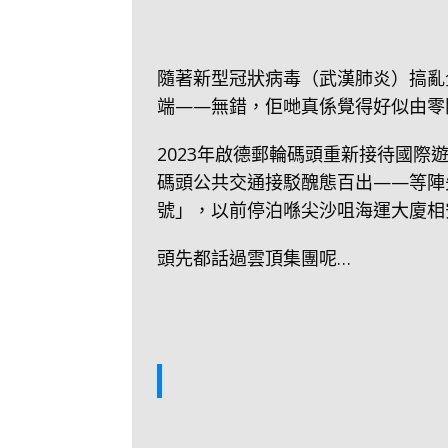
隨著新型冠狀病毒（武漢肺炎）搞亂
端——無錯，佢哋真係覺得好似由零
2023年啟德郵輪碼頭重新接待國
碼頭公共交通接駁醜態百出——等陣
號」，以前停泊喺尖沙咀海運大廈相
頭先都話過雲頂集團呢…