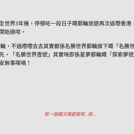
全世界3年幾，停頓咗一段日子嘅郵輪旅遊再次返嚟香港
開始過咁。
際遊輪，不過嚟嚟去去其實都係名勝世界郵輪旗下嘅「名勝
先，「名勝世界壹號」其實咪即係星夢郵輪嘅「探索夢號
安無事㗎喎！
呢一個檔次嘅遊客呢…就…