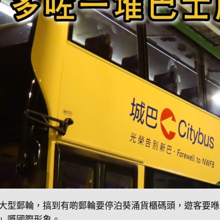
大型郵輪，搞到有啲郵輪要停泊葵涌貨櫃碼頭，遊客要喺
」嘅國際形象。