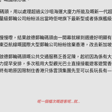
碼頭，用以處理超過尖沙咀海運大廈力所能及嘅新一代
量級郵輪公司紛紛派出當時佢哋旗下最新型或者係旗艦級
慢慢嚟，結果啟德郵輪碼頭由一開幕就睇到週邊好明顯有
東亞航線嘅國際大型郵輪公司紛紛捨棄香港，改去新加坡
啟德郵輪碼頭嘅公共交通服務乏善足陳，起初因為係有大
力提早安排，多次租用大型觀光巴士直接接載遊客遊覽香
終有啲原因限制住香港只係雲頂集團先至可以長玩長有—
呢一個檔次嘅遊客呢…就…