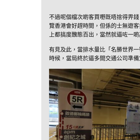
不過呢個檔次啲客買嘢既唔捨得畀錢
覽香港會好趕時間，但係的士無遊客
上都搞度醜態百出，當然就逼咗一啲
有見及此，當排水量比「名勝世界一號
時候，當局終於逼多間交通公司準備