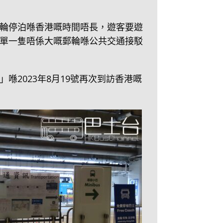
輪停泊喺香港嘅時間唔長，遊客要遊
單一隻唔係大嘅郵輪喺公共交通接駁
2023年8月19號再次到訪香港嘅