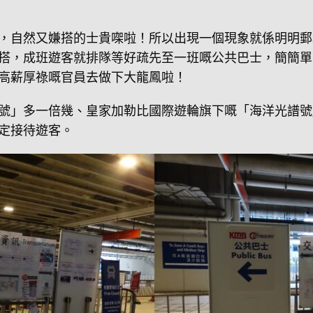
，自然又嫌搭的士貴㗎啦！所以出現一個現象就係明明郵
搭，成班遊客就排隊等好疏先至一班嘅公共巴士，簡簡單
高薪厚祿嘅官員去做下大龍鳳啦！
」多一倍幾、皇家加勒比國際遊輪旗下嘅「海洋光譜號」喺
定接待遊客。