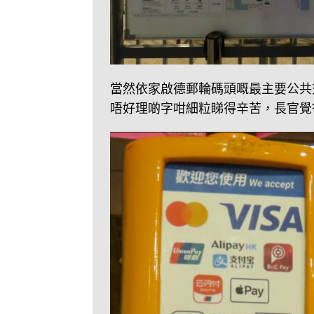
當然依家啟德郵輪碼頭嘅最主要公共
唔好理啲字咁細粒睇得辛苦，長官覺