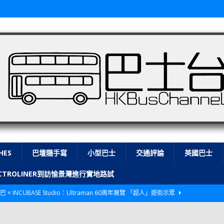
HES
巴壇隨手寫
小型巴士
交通評論
英國巴士
LECTROLINER到訪愉景灣進行實地路試
巴 × INCUBASE Studio：Ultraman 60周年展覽 「超人」遊街示眾