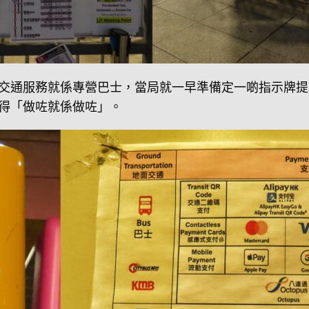
交通服務就係專營巴士，當局就一早準備定一啲指示牌提
得「做咗就係做咗」。