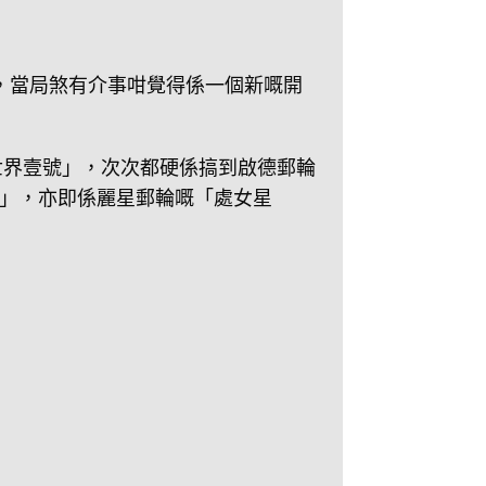
，當局煞有介事咁覺得係一個新嘅開
世界壹號」，次次都硬係搞到啟德郵輪
」，亦即係麗星郵輪嘅「處女星