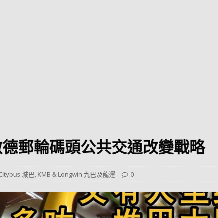
巴 × 樂高：設置3個互動巴士站 途人：試下拆返幾件先
KMB &
及龍運
新車速報】第一部 410PS 規格宇通旅遊巴士 – 榮利「樂園快線」仕様
【電車】究竟幾幅插畫係為乜過唔到審批？
公益活動
輕鐵】痴卡哇列車2026年暑假陪大家搭「輕鐵發現號」旅遊專綫
OLVO 全新電動巴士 BERL 樣板車抵港
電動巴士
國國慶250，貼部電車慶祝，準備禮物叫人任影
電車
啟德郵輪碼頭公共交通改變戰略
校巴終於第一滴血了
巴壇隨手寫
纜車】昂坪360正式開展20周年慶典 玩轉「日與夜」好時光
MTR 港
Citybus 城巴
,
KMB & Longwin 九巴及龍運
0
didas FIFA 世界盃 The Yard 巴士巡遊
CITYBUS 城巴