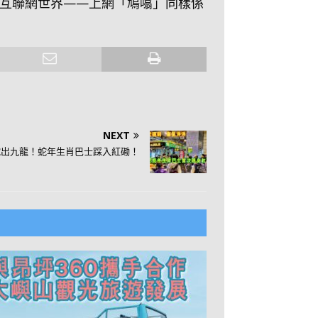
互聯網世界——上網「鳩噏」同樣係
NEXT
蛇出九龍！蛇年生肖巴士踩入紅磡！