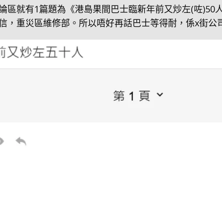
登討論區就有1篇題為《港島果間巴士臨新年前又炒左(咗)5
信，重災區維修部。所以唔好再話巴士等得耐，係x街公