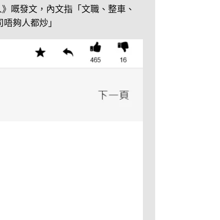
0人》嘅發文，內文指「文職、整車、
司唔夠人都炒」