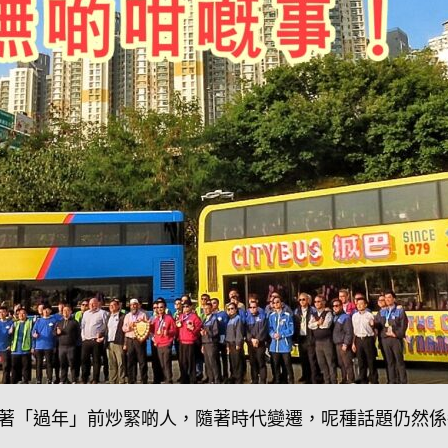
著「過年」前炒緊啲人，隨著時代變遷，呢種話題仍然係