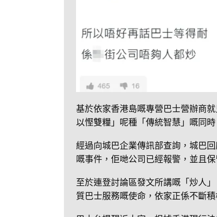
基於依家香港島嘅專營巴士營辦商就
以慳雙糧」呢種「傳統智慧」嘅同時
經過向城巴企業傳訊部查詢，城巴回
嘅事件，佢哋公司已經報警，並且保
至於連登討論區發文所講嘅「炒人」
質巴士服務嘅使命，依家正係不斷積