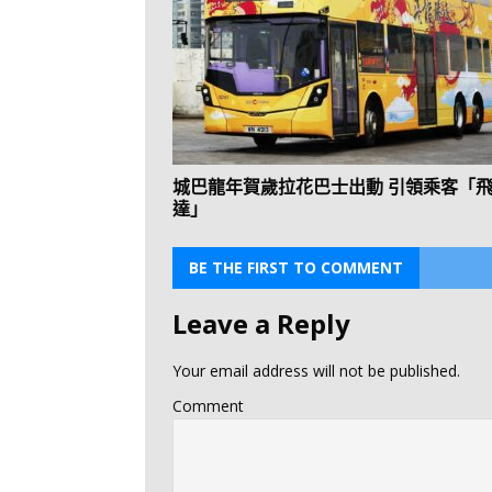
城巴龍年賀歲拉花巴士出動 引領乘客「
達」
BE THE FIRST TO COMMENT
Leave a Reply
Your email address will not be published.
Comment