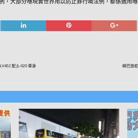
例，大部分喺現實世界用以防止罪行嘅法例，都係適用喺
52 配 JL-020 車身
嶼巴放