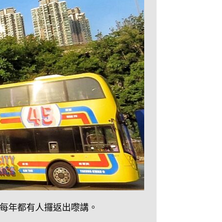
每年都有人攞返出嚟講。