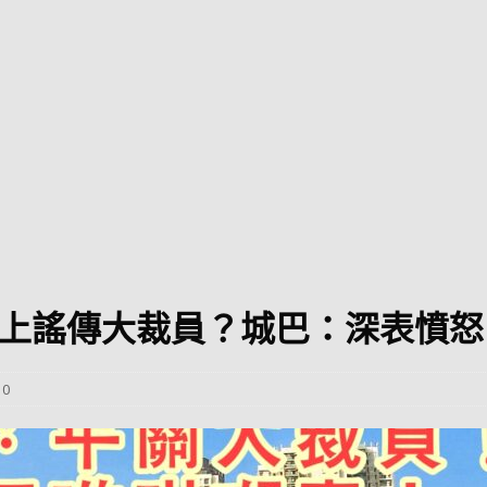
巴 × 樂高：設置3個互動巴士站 途人：試下拆返幾件先
KMB &
及龍運
新車速報】第一部 410PS 規格宇通旅遊巴士 – 榮利「樂園快線」仕様
【電車】究竟幾幅插畫係為乜過唔到審批？
公益活動
輕鐵】痴卡哇列車2026年暑假陪大家搭「輕鐵發現號」旅遊專綫
OLVO 全新電動巴士 BERL 樣板車抵港
電動巴士
國國慶250，貼部電車慶祝，準備禮物叫人任影
電車
上謠傳大裁員？城巴：深表憤怒
校巴終於第一滴血了
巴壇隨手寫
纜車】昂坪360正式開展20周年慶典 玩轉「日與夜」好時光
MTR 港
0
didas FIFA 世界盃 The Yard 巴士巡遊
CITYBUS 城巴