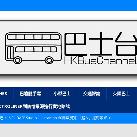
HES
巴壇隨手寫
小型巴士
交通評論
英國巴士
LECTROLINER到訪愉景灣進行實地路試
巴 × INCUBASE Studio：Ultraman 60周年展覽 「超人」遊街示眾