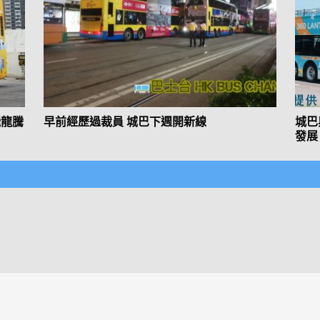
飛龍騰
早前經歷過裁員 城巴下週開新線
城巴
發展