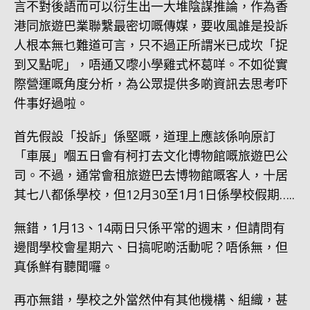
言不對後語而可以衍生出一大堆陰謀推論，作為香
港同旅遊巴業聯繫最密切嘅傳媒，要收風誰是投訴
人根本無乜難道可言，只不過正所謂米已成坎「捉
到又點呢」，唔通又嚟小學雞式杯葛咩。不如從實
際營運嘅角度分析，為公眾提供多啲資訊去思考吓
件事好過啦。
首先假設「投訴」係堅嘅，道理上應該係响原訂
「車展」嗰五日會有柯打去文化博物館嘅旅遊巴公
司。不過，通常會租旅遊巴去博物館嘅客人，十居
其七八都係學校，但12月30至1月1日係學校假期…..
無錯，1月13、14兩日只係平常的週末，但請問有
邊間學校會星期六、日搞呢啲活動呢？唔係無，但
真係鮮有聽聞囉。
再亦無錯，學校之外當然仲有其他機構、組織，甚