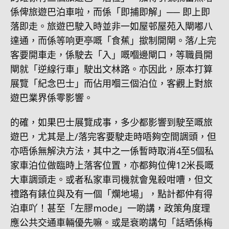
係俾旅遊巴泊車啦，而係「即捕即解」── 即上即
落即走。旅遊巴駛入時並非一如屋邨屋苑入閘嘟八
達通，而係等响更亭嘅「食蕉」撳制開閘。落/上完
客要開車走，係駛去「入」嘅嗰邊閘口，等職員開
閘就「逆線行車」駛出文林路。亦因此，原本打算
展覽「紀念巴士」而佔用嗰三個泊位，客觀上對旅
遊巴業界係零影響。
的確，如果巴士展覽成事，多少都影響到駛至嘅旅
遊巴，尤其是上/落完客要駛走時唔夠空間調頭，但
亦唔係無解決方法，其中之一係暫時取消4至5個私
家車泊位做臨時上落客位置，亦都夠位俾12米長嘅
大車調頭走。或者私家車司機就會鬼殺咁嘈，但文
禮路有錶位與及有一個「爛地場」，點計都仲有得
泊車吖！甚至「左膠mode」一啲講，政策角度理
應公共交通車輛優先嘛。或是衰啲講句「話晒係梅