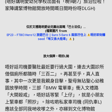
(唔好講明愛幼兒學校出面有「晚9朝7」旅泊位啦！
家陣講緊博物館開放時間嘅日間時份呀DLGH)
位於文禮路明愛幼兒園出面嘅「巴士泊位」…
(檔案圖片 from
EP23 – FTBCI Hero12 旅遊巴士 | Euro 5 Euro 6 兩部孖住上
唔好即刻爆
seed「咪又係大陸車」
)
放大個牌，唔好L拗
唔好話司機要醫肚最近要行過大圍，連去大圍診所
借個廁所都隨時「三百二」。再甚至乎，真人直
事，其中一次更是我親身目擊，聖母無玷聖心幼稚
園放學時間，三部「BMW 電單車」衝入文禮路
「大開殺戒」，唔好話等緊「上仔」，就是小朋友
上緊車都「照抄」。除咗啲私家車司機 (同仇車L)
應該全部同我哋收嗲之外，亦睇到文化博物館