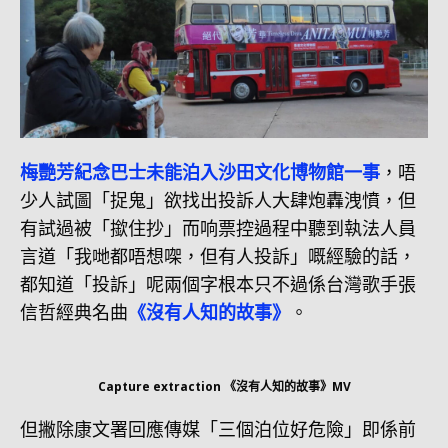
梅艷芳紀念巴士未能泊入沙田文化博物館一事
，唔
少人試圖「捉鬼」欲找出投訴人大肆炮轟洩憤，但
有試過被「撳住抄」而响票控過程中聽到執法人員
言道「我哋都唔想㗎，但有人投訴」嘅經驗的話，
都知道「投訴」呢兩個字根本只不過係台灣歌手張
信哲經典名曲
《沒有人知的故事》
。
Capture extraction 《沒有人知的故事》MV
但撇除康文署回應傳媒「三個泊位好危險」即係前