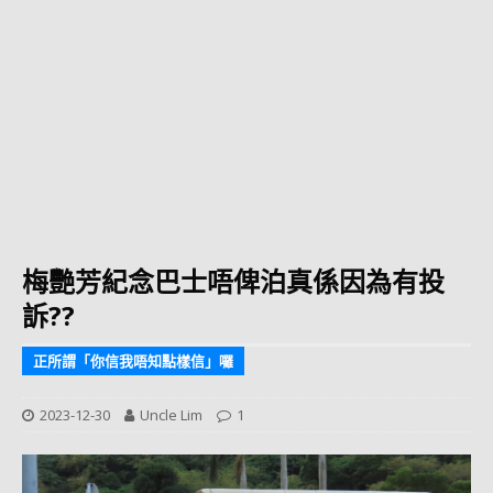
梅艷芳紀念巴士唔俾泊真係因為有投
訴??
正所謂「你信我唔知點樣信」囉
2023-12-30
Uncle Lim
1