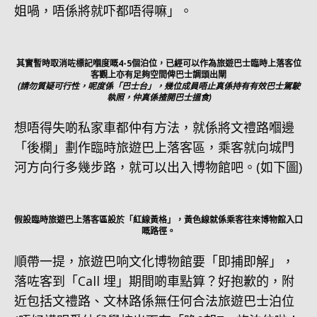
姐喎，唔係將就吓都唔得嘛」。
其實暫時取消咗標記嗰度嘅4-5個泊位，已經可以作為旅遊巴士臨時上落客位
客觀上亦有足夠空間俾巴士調頭出閘
(請勿質疑可行性，呢度係「巴士台」，幾位成員唔止真係持有有效巴士駕駛
執照，仲真係揸開巴士搵食)
想唔得失啲私家車都仲有方法，就係將文禮路嗰邊
「後欄」劃作臨時旅遊巴上落客區，乘客就向城門
河方向行多幾步路，就可以出入博物館吧。(如下圖)
假設臨時旅遊巴上落客區設於「紅線黃格」，黃色線就係乘客往來博物館入口
嘅路徑。
順帶一提，旅遊巴响文化博物館要「即捕即解」，
落咗客到「Call 埋」期間啲車點算？好抱歉的，附
近包括文禮路、文林路係無任何合法旅遊巴士泊位