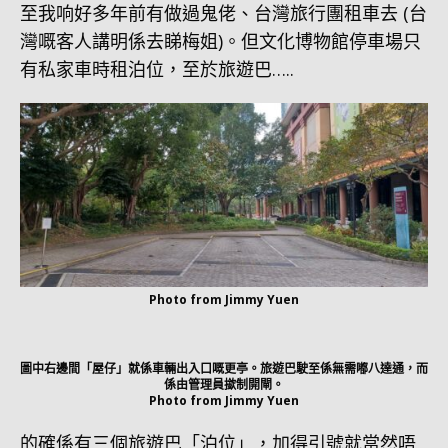
至我响好多年前有做過鬼佬、台灣旅行團租車去 (台
灣嘅客人講明係去睇梅姐)。但文化博物館停車場只
有私家車時租泊位，至於旅遊巴…..
Photo from Jimmy Yuen
圖中右邊間「屋仔」就係車輛出入口嘅更亭。旅遊巴駛至係無需嘟八達通，而
係由管理員撳制開閘。
Photo from Jimmy Yuen
的確係有三個旅遊巴「泊位」，加得引號就當然唔