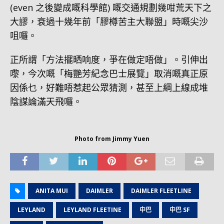
(even 之後變成嘅科學館) 嘅交通規劃幾咁荒天下之
大謬，衰過十幾年前「膠樽苦主大聯盟」時嘅尖沙
咀囉。
正所謂「方法擺晒响度，爭在做定唔做」。引伸出
嚟，今次嘅「梅艷芳紀念巴士展覽」取消嘅真正原
因係乜，好難唔惹起公眾猜測，甚至上綱上線成堆
陰謀論滿天飛囉。
Photo from Jimmy Yuen
ANITA MUI
DAIMLER
DAIMLER FLEETLINE
LEYLAND
LEYLAND FLEETINE
中巴
中巴 SF