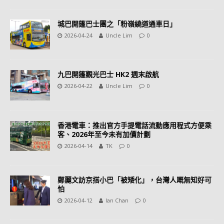
城巴開篷巴士團之「粉嶺繞道通車日」
2026-04-24
Uncle Lim
0
九巴開篷觀光巴士 HK2 週末啟航
2026-04-22
Uncle Lim
0
香港電車：推出官方手提電話流動應用程式方便乘
客、2026年至今未有加價計劃
2026-04-14
TK
0
鄭麗文訪京搭小巴「被矮化」，台灣人嘅無知好可
怕
2026-04-12
Ian Chan
0