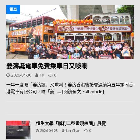
電車
姜濤誕電車免費乘車日又嚟喇
2026-04-30
TK
0
一年一度嘅「姜濤誕」又嚟喇！姜濤香港後援會連續第五年夥同香
港電車有限公司，响「姜
….. [閱讀全文 Full article]
恒生大學「勝利二型重現校園」展覽
2026-04-28
Ian Chan
0