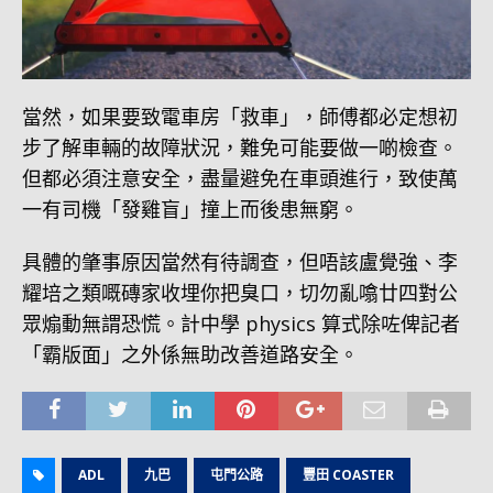
當然，如果要致電車房「救車」，師傅都必定想初
步了解車輛的故障狀況，難免可能要做一啲檢查。
但都必須注意安全，盡量避免在車頭進行，致使萬
一有司機「發雞盲」撞上而後患無窮。
具體的肇事原因當然有待調查，但唔該盧覺強、李
耀培之類嘅磚家收埋你把臭口，切勿亂噏廿四對公
眾煽動無謂恐慌。計中學 physics 算式除咗俾記者
「霸版面」之外係無助改善道路安全。
ADL
九巴
屯門公路
豐田 COASTER