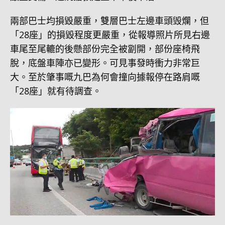
兩部巴士均損毀嚴重，雙層巴士左邊車頭毁爛，但
「28座」的損毀程度更嚴重，從報導照片所見右邊
車尾至尾轆的後懸部份完全被劏開，部份座椅飛
脫，底盤車陣亦已變形。可見事發時衝力非常巨
大。至於肇事嘅九巴為何會撞向據報停在路肩嘅
「28座」就有待調查。