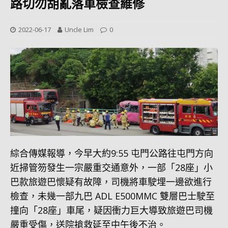
路切勿胡亂落車檢查維修
2022-06-17
Uncle Lim
0
綜合傳媒報導，今早大約9:55 屯門公路往屯門方向
近掃管笏發生一宗嚴重交通意外，一部「28座」小
巴款旅遊巴懷疑有故障，司機將車駛埋一邊欲進行
檢查，未幾一部九巴 ADL E500MMC 雙層巴士駛至
撞向「28座」車尾，疑因衝力巨大導致旅遊巴司機
嚴重受傷，送院搶救延至中午後不治。