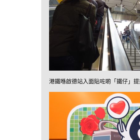
港鐵喺啟德站入面貼咗啲「鐵仔」提