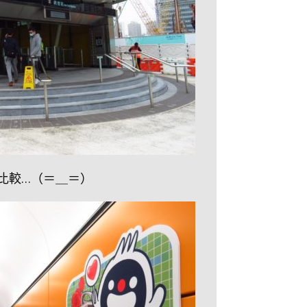
比較…（＝＿＝）