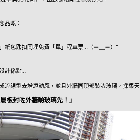
念品嘅：
」紙包匙扣同埋免費「單」程車票…（＝＿＝）”
設計係點…
成流線型去增添動感，並且外牆同頂部裝咗玻璃，採集天
金屬板封咗外牆啲玻璃先！」