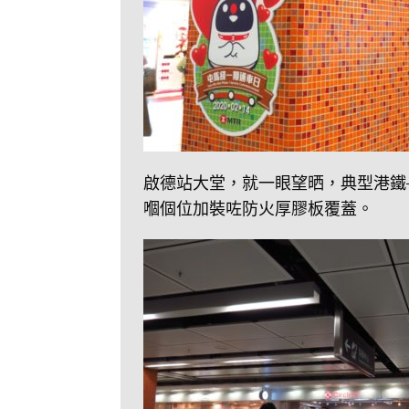
啟德站大堂，就一眼望晒，典型港鐵
嗰個位加裝咗防火厚膠板覆蓋。