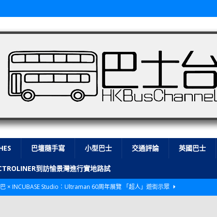
HES
巴壇隨手寫
小型巴士
交通評論
英國巴士
LECTROLINER到訪愉景灣進行實地路試
巴 × INCUBASE Studio：Ultraman 60周年展覽 「超人」遊街示眾