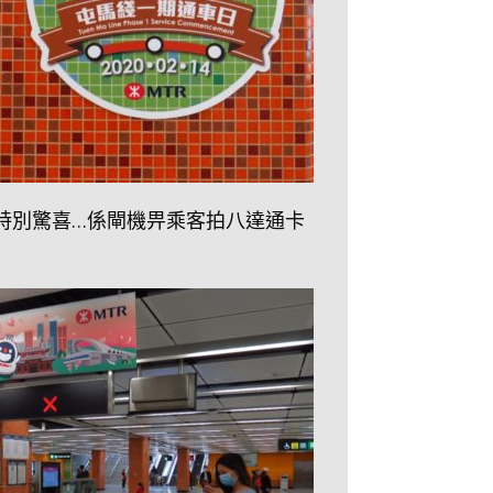
特別驚喜…係閘機畀乘客拍八達通卡