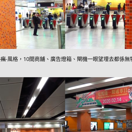
瘋
風格，10間商舖、廣告燈箱、閘機一眼望埋去都係無