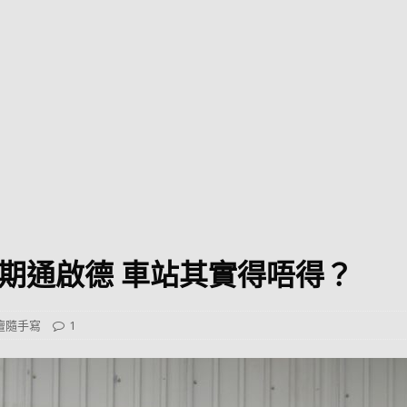
巴 × 樂高：設置3個互動巴士站 途人：試下拆返幾件先
KMB &
及龍運
新車速報】第一部 410PS 規格宇通旅遊巴士 – 榮利「樂園快線」仕様
【電車】究竟幾幅插畫係為乜過唔到審批？
公益活動
輕鐵】痴卡哇列車2026年暑假陪大家搭「輕鐵發現號」旅遊專綫
OLVO 全新電動巴士 BERL 樣板車抵港
電動巴士
國國慶250，貼部電車慶祝，準備禮物叫人任影
電車
期通啟德 車站其實得唔得？
校巴終於第一滴血了
巴壇隨手寫
纜車】昂坪360正式開展20周年慶典 玩轉「日與夜」好時光
MTR 港
壇隨手寫
1
didas FIFA 世界盃 The Yard 巴士巡遊
CITYBUS 城巴