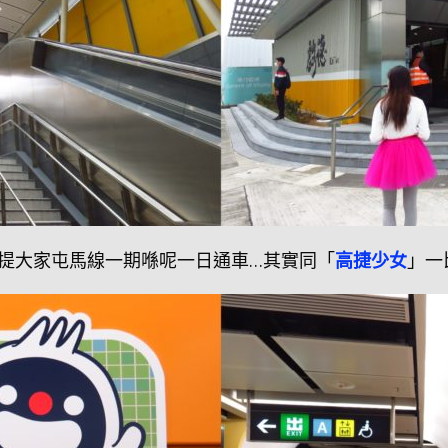
提大家屯馬線一期喺呢一日通車…其實同「
高捷少女
」一