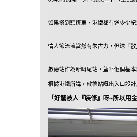
如果搭到頭班車，港鐵都有送少少紀
情人節流流當然有朱古力，但送「散
啟德站作為新嘅尾站，望吓佢個基本
根據港鐵所講，啟德站嘅出入口設計
「好驚被人『裝修』呀~所以用