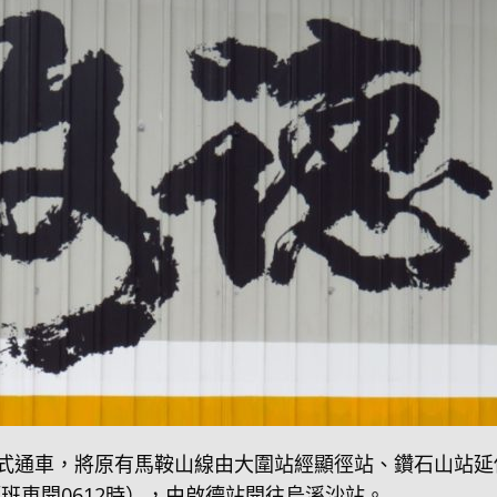
期正式通車，將原有馬鞍山線由大圍站經顯徑站、鑽石山站延
頭班車開0612時），由啟德站開往烏溪沙站。