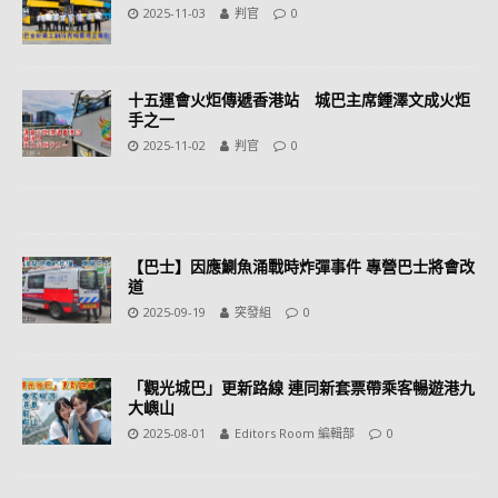
2025-11-03
判官
0
十五運會火炬傳遞香港站 城巴主席鍾澤文成火炬
手之一
2025-11-02
判官
0
【巴士】因應鰂魚涌戰時炸彈事件 專營巴士將會改
道
2025-09-19
突發組
0
「觀光城巴」更新路線 連同新套票帶乘客暢遊港九
大嶼山
2025-08-01
Editors Room 編輯部
0