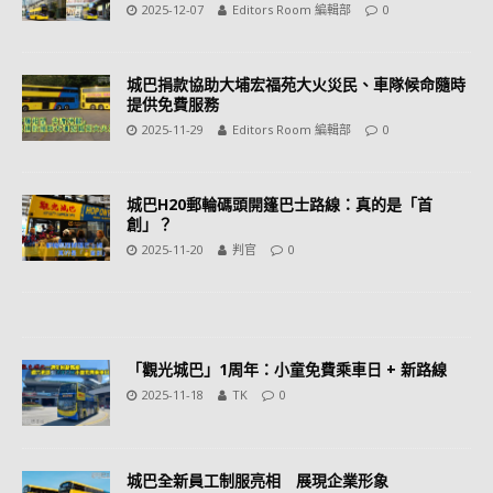
2025-12-07
Editors Room 編輯部
0
城巴捐款協助大埔宏福苑大火災民、車隊候命隨時
提供免費服務
2025-11-29
Editors Room 編輯部
0
城巴H20郵輪碼頭開篷巴士路線：真的是「首
創」？
2025-11-20
判官
0
「觀光城巴」1周年：小童免費乘車日 + 新路線
2025-11-18
TK
0
城巴全新員工制服亮相 展現企業形象