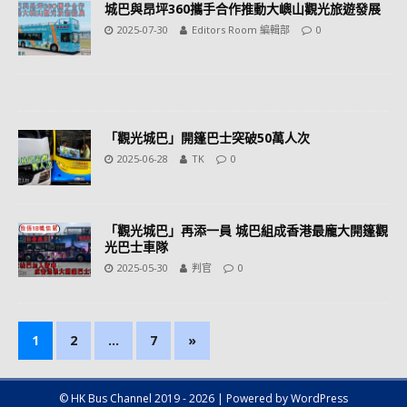
城巴與昂坪360攜手合作推動大嶼山觀光旅遊發展
2025-07-30
Editors Room 編輯部
0
「觀光城巴」開篷巴士突破50萬人次
2025-06-28
TK
0
「觀光城巴」再添一員 城巴組成香港最龐大開篷觀
光巴士車隊
2025-05-30
判官
0
1
2
...
7
»
© HK Bus Channel 2019 - 2026 | Powered by WordPress