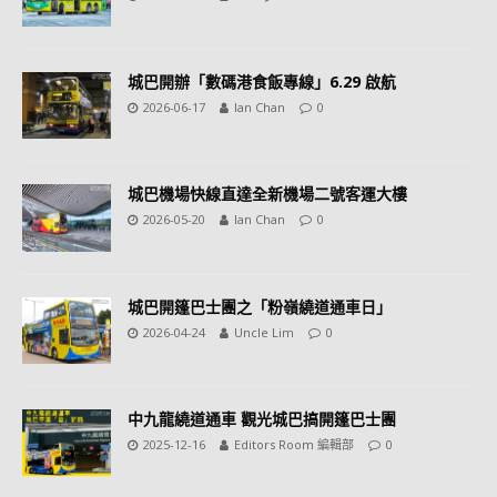
城巴開辦「數碼港食飯專線」6.29 啟航
2026-06-17
Ian Chan
0
城巴機場快線直達全新機場二號客運大樓
2026-05-20
Ian Chan
0
城巴開篷巴士團之「粉嶺繞道通車日」
2026-04-24
Uncle Lim
0
中九龍繞道通車 觀光城巴搞開篷巴士團
2025-12-16
Editors Room 編輯部
0