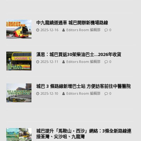
中九龍繞道通車 城巴開辦新機場路線
2025-12-16
Editors Room 編輯部
0
漢思：城巴買返30架柴油巴士…2026年收貨
2025-12-11
Editors Room 編輯部
0
城巴 3 條路線新增巴士站 方便訪客前往中醫醫院
2025-12-10
Editors Room 編輯部
0
城巴提升「馬鞍山・西沙」網絡：3條全新路線連
接荃灣、尖沙咀、九龍灣