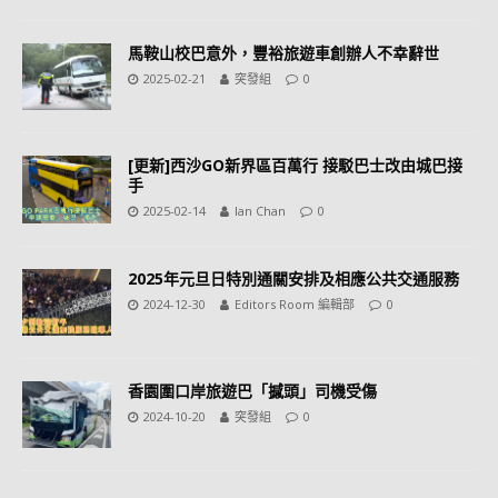
馬鞍山校巴意外，豐裕旅遊車創辦人不幸辭世
2025-02-21
突發組
0
[更新]西沙GO新界區百萬行 接駁巴士改由城巴接
手
2025-02-14
Ian Chan
0
2025年元旦日特別通關安排及相應公共交通服務
2024-12-30
Editors Room 編輯部
0
香園圍口岸旅遊巴「撼頭」司機受傷
2024-10-20
突發組
0