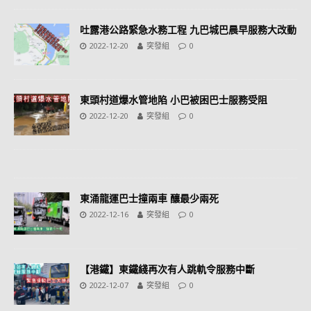
吐露港公路緊急水務工程 九巴城巴晨早服務大改動
2022-12-20
突發組
0
東頭村道爆水管地陷 小巴被困巴士服務受阻
2022-12-20
突發組
0
東涌龍運巴士撞兩車 釀最少兩死
2022-12-16
突發組
0
【港鐵】東鐵綫再次有人跳軌令服務中斷
2022-12-07
突發組
0