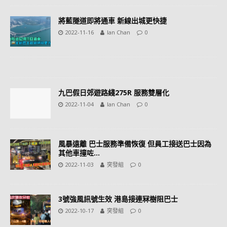
將藍隧道即將通車 新線出城更快捷
2022-11-16
Ian Chan
0
九巴假日郊遊路綫275R 服務雙層化
2022-11-04
Ian Chan
0
風暴遠離 巴士服務準備恢復 但員工接送巴士因為
其他車撞咗…
2022-11-03
突發組
0
3號強風訊號生效 港島接連冧樹阻巴士
2022-10-17
突發組
0