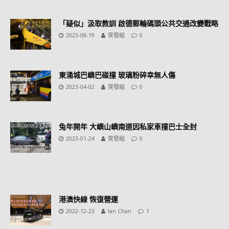
「疑似」汲取教訓 啟德郵輪碼頭公共交通改變戰略
2023-08-19
突發組
0
東涌城巴嶼巴碰撞 玻璃粉碎幸無人傷
2023-04-02
突發組
0
兔年開年 大嶼山嶼南道因私家車撞巴士全封
2023-01-24
突發組
0
港澳快線 恢復營運
2022-12-23
Ian Chan
1