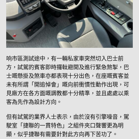
响市區測試途中，有一輛私家車突然切入巴士前
方，試駕的賓客即時攞軚避開及進行緊急煞掣，巴
士嘅懸掛及煞車亦都表現十分出色，在座嘅賓客並
未有所謂「開追悼會」嘅向前衝慣性動作出現，可
見廠方在各方面嘅調教都十分精準，並且處處以乘
客為先作為設計方向。
但有試駕的業界人士表示，由於沒有引擎噪音，駕
駛室「捷聯的一貫特色」之組件夾口聲響更為明
顯，似乎捷聯有需要針對此方向再下苦功了。