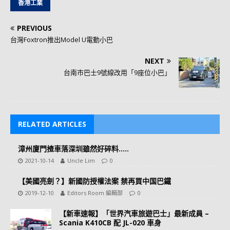
香港工業
PREVIOUS
台灣Foxtron推出Model U電動小巴
NEXT
台南市巴士9號線改用「9座位小巴」
RELATED ARTICLES
漳州廈門揸車落深圳雖然好碎料…..
2021-10-14
Uncle Lim
0
【美國亮劍？】新國防授權法案 禁再買中国巴鐵
2019-12-10
Editors Room 編輯部
0
【新車速報】「世界汽車旅遊巴士」最新成員 –
Scania K410CB 配 JL-020 車身