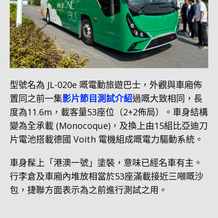
型號名為 JL-020e 嘅電動旅遊巴士，外觀與車廂佈
置同之前一集
影片節目
測試介紹
過嘅大致相同，長
度為11.6m，載客量53座位（2+2佈局）。車身結構
變為全承載 (Monocoque)，及換上由15組比亞迪刀
片電池搭載德國 Voith 電機組成嘅電力驅動系統。
車身髹上「港澳一號」塗裝，意味已經名車有主。
行李倉及車廂內堆放相當於53座滿載接近三噸嘅沙
包，捷聯方面表示為之前進行測試之用。