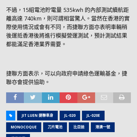
不過，15組電池貯電量 535kwh 的內部測試續航距
離高達 740km，則可謂相當驚人。當然在香港的實
際使用情況或會有不同，而捷聯方面亦表明車輛稍
後運抵香港後將進行模擬營運測試，預計測試結果
都能滿足香港業界需要。
捷聯方面表示，可以向政府申請綠色運輸基金，捷
聯亦會提供協助。
JIT LUEN 捷聯車身
JL-020
JL-020E
MONOCOQUE
刀片電池
比亞迪
港澳一號