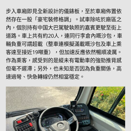
步入車廂即見全新設計的儀錶板，至於車廂佈置依
然存在一股「豪宅裝修格調」。試車除咗於廠區之
內，個別持有中国大巴駕駛執照的嘉賓更駛至街上
道路。車上共有約20人，連同行李倉內嘅沙包，車
輛負重可謂超載（整車連模擬滿載嘅沙包及車上乘
客達至接近19噸重），但加速反應依然暢順凌厲。
作為乘客，感受到的是縱未有電動車的強勁推背感
但毫不遲滯；另外，也未知是否因為負重關係，高
速過彎、快急轉線仍然相當穩定。