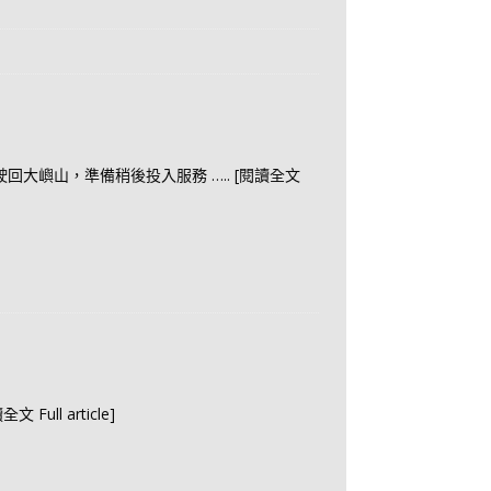
身廠駛回大嶼山，準備稍後投入服務
….. [閱讀全文
全文 Full article]