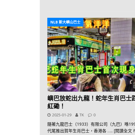
NLB 新大嶼山巴士
嶼巴放蛇出九龍！蛇年生肖巴士
紅磡！
2025-01-29
TK
0
隨著九龍巴士（1933）有限公司（九巴）喺19
代尾推出賀年生肖巴士，香港各
….. [閱讀全文 F