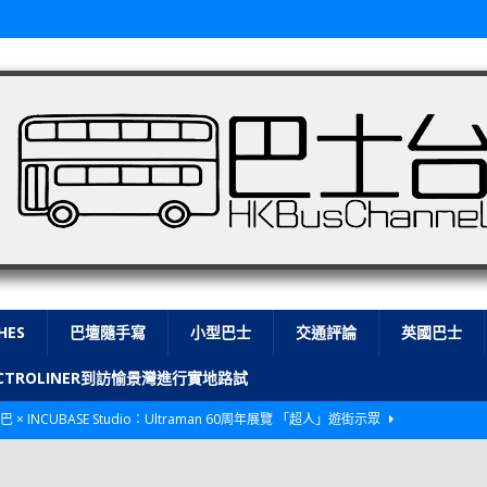
HES
巴壇隨手寫
小型巴士
交通評論
英國巴士
LECTROLINER到訪愉景灣進行實地路試
巴 × INCUBASE Studio：Ultraman 60周年展覽 「超人」遊街示眾