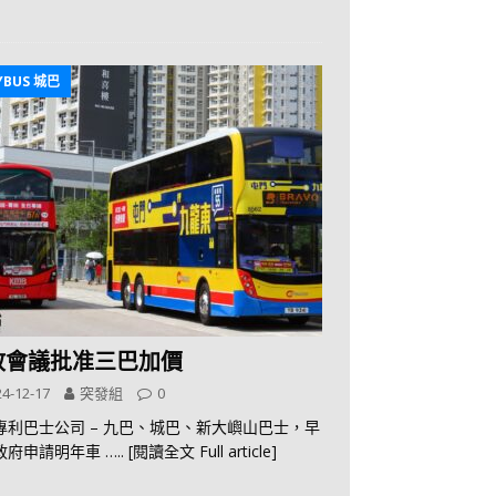
YBUS 城巴
政會議批准三巴加價
4-12-17
突發組
0
專利巴士公司 – 九巴、城巴、新大嶼山巴士，早
政府申請明年車
….. [閱讀全文 Full article]