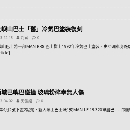
大嶼山巴士「舊」冷氣巴塗裝復刻
3-12-13
判官
0
嶼山巴士將一部MAN RR8 巴士髹上1992年冷氣巴士塗裝，由亞洲車
rticle]
涌城巴嶼巴碰撞 玻璃粉碎幸無人傷
3-04-02
突發組
0
3年4月2號下晝2點幾，新大嶼山巴士嘅1架MAN LE 19.320單層巴
….. [閱讀