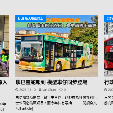
NLB 新大嶼山巴士
CIT
踩入
嶼巴靈蛇報到 模型車仔同步登場
行
2025-01-10
Ian Chan
0
202
由唔知幾時開始，賀年生肖巴士已經成為各間專利巴
三間
士公司必備嘅項目，而今年仲有唔夠一
….. [閱讀全文
前向
90年
Full article]
ull