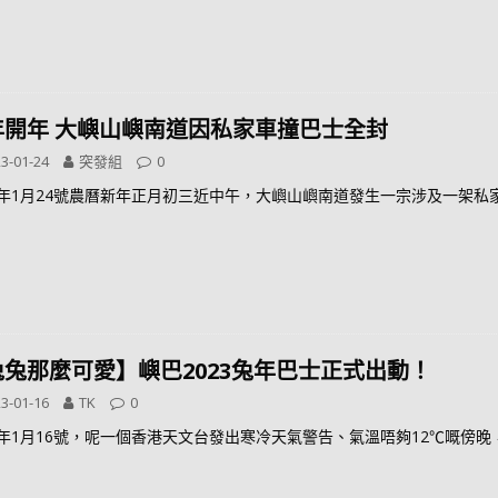
年開年 大嶼山嶼南道因私家車撞巴士全封
3-01-24
突發組
0
23年1月24號農曆新年正月初三近中午，大嶼山嶼南道發生一宗涉及一架私
兔兔那麼可愛】嶼巴2023兔年巴士正式出動！
3-01-16
TK
0
23年1月16號，呢一個香港天文台發出寒冷天氣警告、氣溫唔夠12℃嘅傍