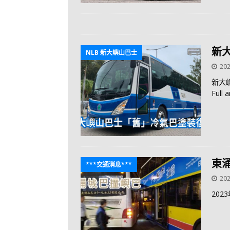
新
NLB 新大嶼山巴士
202
新大
Full a
東
***交通消息***
202
202