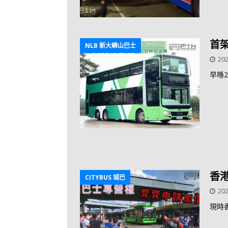
首架
NLB 新大嶼山巴士
202
早喺
香
CITYBUS 城巴
202
現時