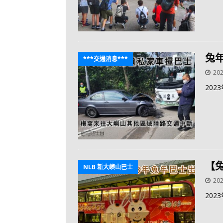
兔
***交通消息***
202
20
【
NLB 新大嶼山巴士
202
20