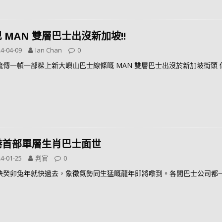
 MAN 雙層巴士出沒新加坡!!
4-04-09
Ian Chan
0
流傳一幀一部髹上新大嶼山巴士線條嘅 MAN 雙層巴士出沒於新加坡街頭
港首部單層生肖巴士面世
4-01-25
判官
0
快癸卯兔年就快過去，象徵氣勢同生猛嘅龍年即將嚟到。各間巴士公司都