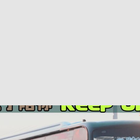
巴 × 樂高：設置3個互動巴士站 途人：試下拆返幾件先
KMB &
及龍運
新車速報】第一部 410PS 規格宇通旅遊巴士 – 榮利「樂園快線」仕様
【電車】究竟幾幅插畫係為乜過唔到審批？
公益活動
輕鐵】痴卡哇列車2026年暑假陪大家搭「輕鐵發現號」旅遊專綫
OLVO 全新電動巴士 BERL 樣板車抵港
電動巴士
國國慶250，貼部電車慶祝，準備禮物叫人任影
電車
校巴終於第一滴血了
巴壇隨手寫
纜車】昂坪360正式開展20周年慶典 玩轉「日與夜」好時光
MTR 港
didas FIFA 世界盃 The Yard 巴士巡遊
CITYBUS 城巴