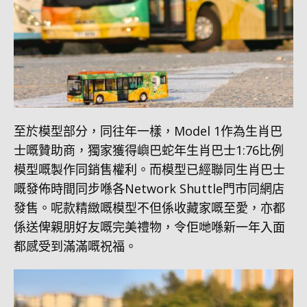
至於模型部分，同往年一樣，Model 1作為生肖巴
士嘅贊助商，獨家獲得嶼巴蛇年生肖巴士1:76比例
模型嘅製作同銷售權利。而模型已經聯同生肖巴士
嘅發佈時間同步喺各Network Shuttle門市同網店
發售。呢款精緻嘅模型不但係收藏家嘅至愛，亦都
係送俾親朋好友嘅完美禮物，令佢哋喺新一年入面
都感受到滿滿嘅祝福。