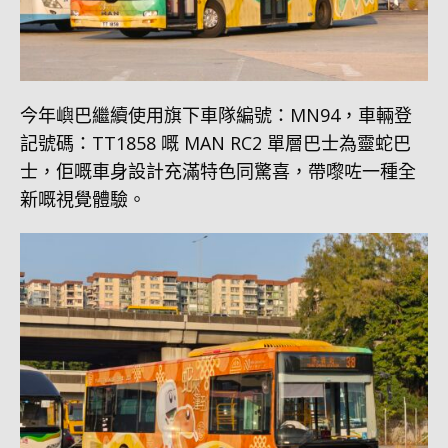
今年嶼巴繼續使用旗下車隊編號：MN94，車輛登
記號碼：TT1858 嘅 MAN RC2 單層巴士為靈蛇巴
士，佢嘅車身設計充滿特色同驚喜，帶嚟咗一種全
新嘅視覺體驗。