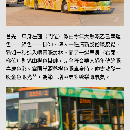
首先，車身左面（門位）係由今年大熱嘅乙已幸運
色——綠色——掛帥，俾人一種清新脫俗嘅感覺，
猶如一秒進入嶼南嘅叢林。而另一邊車身（右面、
梯位）則係由橙色掛帥，完全符合華人過年傳統嘅
喜慶色彩。當陽光照落橙色嘅車身時，仲會散發一
股金色嘅光芒，為節日增添更多歡樂嘅氣氛。