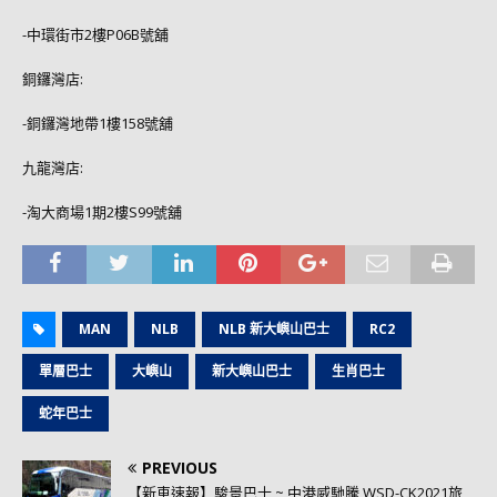
-中環街市2樓P06B號舖
銅鑼灣店:
-銅鑼灣地帶1樓158號舖
九龍灣店:
-淘大商場1期2樓S99號舖
MAN
NLB
NLB 新大嶼山巴士
RC2
單層巴士
大嶼山
新大嶼山巴士
生肖巴士
蛇年巴士
PREVIOUS
【新車速報】駿景巴士 ~ 中港威馳騰 WSD-CK2021旅