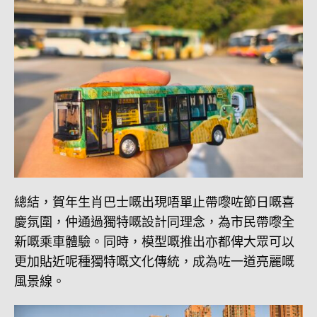
總結，賀年生肖巴士嘅出現唔單止帶嚟咗節日嘅喜
慶氛圍，仲通過獨特嘅設計同理念，為市民帶嚟全
新嘅乘車體驗。同時，模型嘅推出亦都俾大眾可以
更加貼近呢種獨特嘅文化傳統，成為咗一道亮麗嘅
風景線。