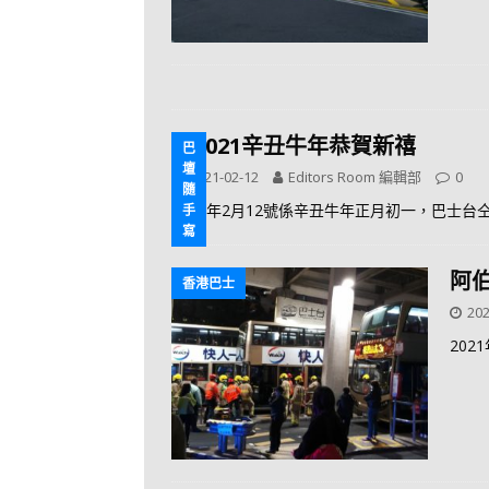
2021辛丑牛年恭賀新禧
巴
壇
2021-02-12
Editors Room 編輯部
0
隨
2021年2月12號係辛丑牛年正月初一，巴士
手
寫
阿
香港巴士
202
20