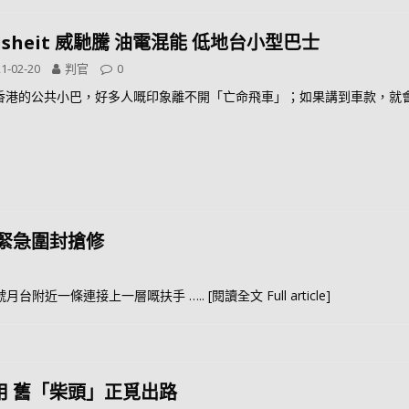
isheit 威馳騰 油電混能 低地台小型巴士
1-02-20
判官
0
香港的公共小巴，好多人嘅印象離不開「亡命飛車」；如果講到車款，就
緊急圍封搶修
層3號月台附近一條連接上一層嘅扶手
….. [閱讀全文 Full article]
用 舊「柴頭」正覓出路