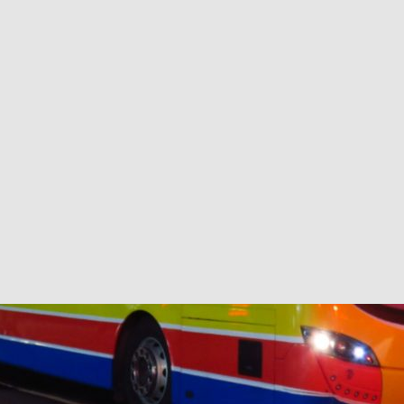
新車速報】第一部 410PS 規格宇通旅遊巴士 – 榮利「樂園快線」仕様
【電車】究竟幾幅插畫係為乜過唔到審批？
公益活動
輕鐵】痴卡哇列車2026年暑假陪大家搭「輕鐵發現號」旅遊專綫
OLVO 全新電動巴士 BERL 樣板車抵港
電動巴士
國國慶250，貼部電車慶祝，準備禮物叫人任影
電車
校巴終於第一滴血了
巴壇隨手寫
纜車】昂坪360正式開展20周年慶典 玩轉「日與夜」好時光
MTR 港
didas FIFA 世界盃 The Yard 巴士巡遊
CITYBUS 城巴
巴開辦「數碼港食飯專線」6.29 啟航
CITYBUS 城巴