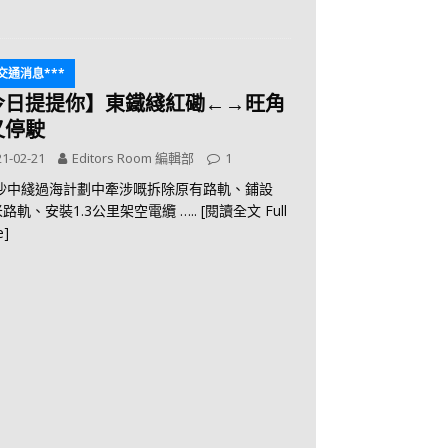
*交通消息***
今日提提你】東鐵綫紅磡←→旺角
又停駛
1-02-21
Editors Room 編輯部
1
沙中綫過海計劃中牽涉嘅拆除原有路軌、鋪設
5米路軌、安裝1.3公里架空電纜
….. [閱讀全文 Full
e]