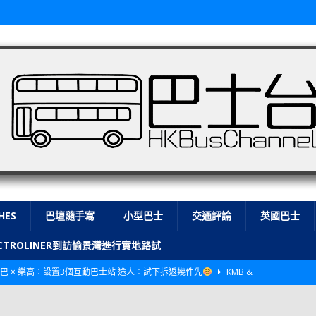
HES
巴壇隨手寫
小型巴士
交通評論
英國巴士
LECTROLINER到訪愉景灣進行實地路試
巴 × 樂高：設置3個互動巴士站 途人：試下拆返幾件先
KMB &
及龍運