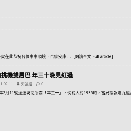
台仝寅在此恭祝各位事事順境，合家安康
….. [閱讀全文 Full article]
伯挑機雙層巴 年三十晚見紅過
1-02-11
突發組
0
21年2月11號適逢坊間所謂「年三十」，傍晚大約1935時，當局接報喺九