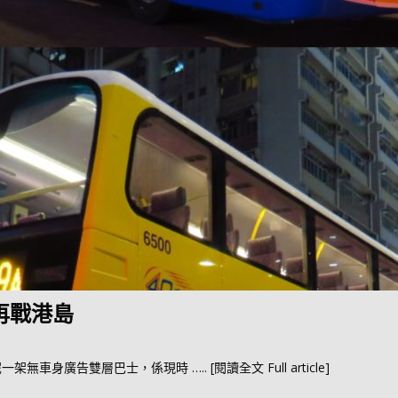
再戰港島
6嘅呢一架無車身廣告雙層巴士，係現時
….. [閱讀全文 Full article]