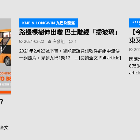
KMB & LONGWIN 九巴及龍運
**
路邊棵樹伸出嚟 巴士駛經「掃玻璃」
【
東
2021-02-22
突發組
1
202
2021年2月22號下晝，智能電話通訊軟件群組中流傳
一組照片，見到九巴1架12.
….. [閱讀全文 Full article]
因應
87
articl
？
讀全文