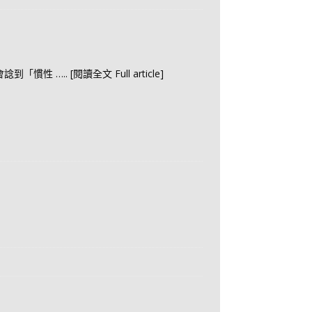
會諗到「慣性
….. [閱讀全文 Full article]