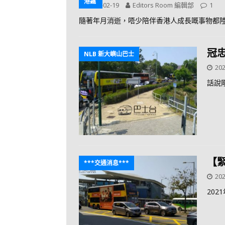
港鐵
2021-02-19
Editors Room 編輯部
1
隨著年月消逝，唔少陪伴香港人成長嘅事物都
冠
NLB 新大嶼山巴士
202
話說
【
***交通消息***
202
20