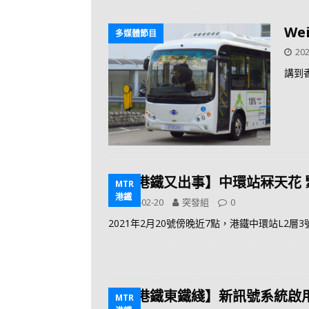
We
多媒體節目
202
講到
【港鐵又出事】中環站冧天花 
MTR
港鐵
2021-02-20
突發組
0
2021年2月20號傍晚近7點，港鐵中環站L2
【港鐵東鐵綫】新訊號系統啟
MTR