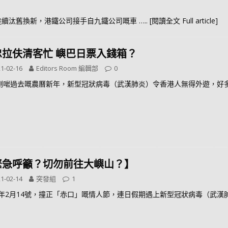
陸續汰舊換新，港鐵公司接手自九鐵公司嘅車
….. [閱讀全文 Full article]
忠拉伕清客忙 嶼巴日票入錢箱？
1-02-16
Editors Room 編輯部
0
剛啱過去嘅農曆新年，新型冠狀病毒（武漢肺炎）令香港人無得外遊，好
緊急呼籲？切勿前往大嶼山？】
1-02-14
突發組
1
21年2月14號，撞正「赤口」嘅情人節，連日假期遇上新型冠狀病毒（武漢