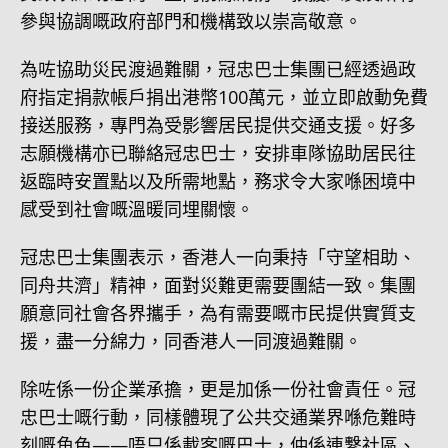
參與協調嘅政府部門和機構致以崇高敬意。
為咗協助災民渡過難關，冠忠巴士集團已經透過政
府指定捐款帳戶捐出港幣100萬元，並立即啟動免費
接送服務，專門為受影響居民提供交通支援。好多
志願機構亦已聯絡冠忠巴士，安排車隊協助居民往
返臨時安置點以及所需地點，務求令大家喺困境中
感受到社會嘅溫暖同埋關懷。
冠忠巴士集團表示，香港人一向秉持「守望相助、
同舟共濟」精神，面對災難更需要團結一致。集團
願意同社會各界攜手，為有需要嘅市民提供實質支
援，盡一分綿力，同香港人一同渡過難關。
除咗係一份企業承擔，更是加係一份社會責任。冠
忠巴士嘅行動，同樣體現了公共交通業界喺危難時
刻嘅角色——唔只係載客嘅巴士，仲係連繫社區、