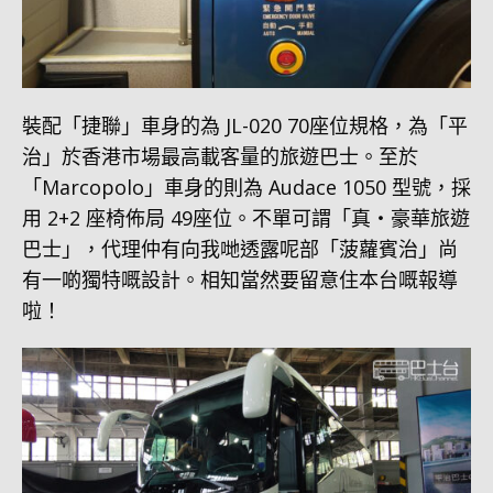
裝配「捷聯」車身的為 JL-020 70座位規格，為「平
治」於香港市場最高載客量的旅遊巴士。至於
「Marcopolo」車身的則為 Audace 1050 型號，採
用 2+2 座椅佈局 49座位。不單可謂「真‧豪華旅遊
巴士」，代理仲有向我哋透露呢部「菠蘿賓治」尚
有一啲獨特嘅設計。相知當然要留意住本台嘅報導
啦！