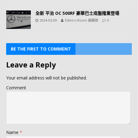
全新 平治 OC 500RF 豪華巴士底盤隆重登場
2024-05-09
Editors Room 編輯部
0
BE THE FIRST TO COMMENT
Leave a Reply
Your email address will not be published.
Comment
Name
*