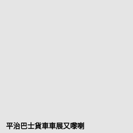
平治巴士貨車車展又嚟喇