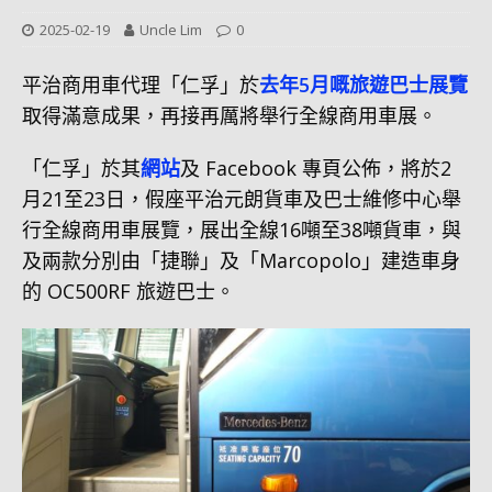
2025-02-19
Uncle Lim
0
平治商用車代理「仁孚」於
去年5月嘅旅遊巴士展覽
取得滿意成果，再接再厲將舉行全線商用車展。
「仁孚」於其
網站
及 Facebook 專頁公佈，將於2
月21至23日，假座平治元朗貨車及巴士維修中心舉
行全線商用車展覽，展出全線16噸至38噸貨車，與
及兩款分別由「捷聯」及「Marcopolo」建造車身
的 OC500RF 旅遊巴士。