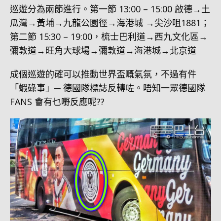
巡遊分為兩節進行。第一節 13:00 – 15:00 啟德→土
瓜灣→黃埔→九龍公園徑→海港城 →尖沙咀1881；
第二節 15:30 – 19:00，梳士巴利道→西九文化區→
彌敦道→旺角大球場→彌敦道→海港城→北京道
成個巡遊的確可以推動世界盃嘅氣氛，不過有件
「蝦碌事」─ 德國隊標誌反轉咗。唔知一眾德國隊
FANS 會有乜嘢反應呢??