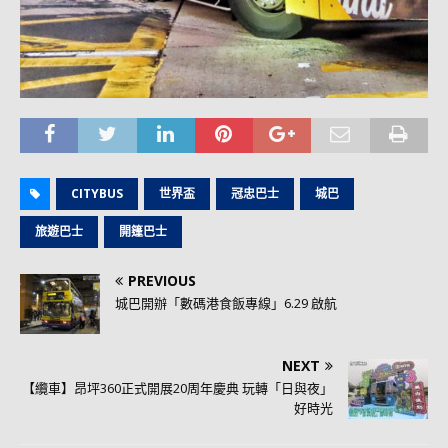
CITYBUS
世界盃
冠忠巴士
城巴
旅遊巴士
開篷巴士
PREVIOUS
城巴開辦「數碼港食飯專線」6.29 啟航
NEXT
【纜車】昂坪360正式開展20周年慶典 玩轉「日與夜」
好時光