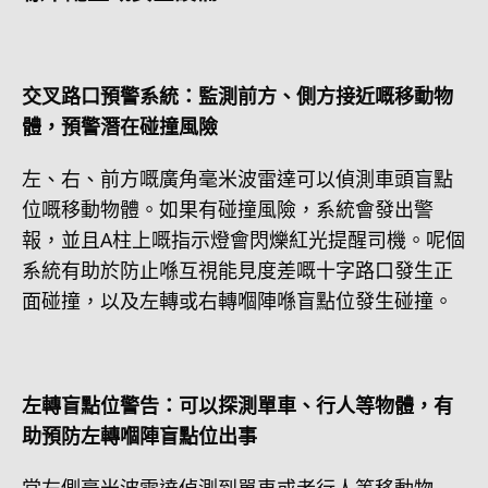
交叉路口預警系統：監測前方、側方接近嘅移動物
體，預警潛在碰撞風險
左、右、前方嘅廣角毫米波雷達可以偵測車頭盲點
位嘅移動物體。如果有碰撞風險，系統會發出警
報，並且A柱上嘅指示燈會閃爍紅光提醒司機。呢個
系統有助於防止喺互視能見度差嘅十字路口發生正
面碰撞，以及左轉或右轉嗰陣喺盲點位發生碰撞。
左轉盲點位警告：可以探測單車、行人等物體，有
助預防左轉嗰陣盲點位出事
當左側毫米波雷達偵測到單車或者行人等移動物