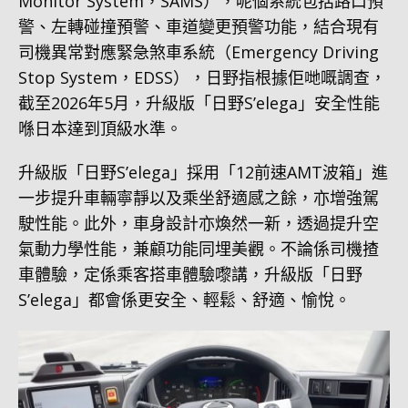
Monitor System，SAMS），呢個系統包括路口預
警、左轉碰撞預警、車道變更預警功能，結合現有
司機異常對應緊急煞車系統（Emergency Driving
Stop System，EDSS），日野指根據佢哋嘅調查，
截至2026年5月，升級版「日野S’elega」安全性能
喺日本達到頂級水準。
升級版「日野S’elega」採用「12前速AMT波箱」進
一步提升車輛寧靜以及乘坐舒適感之餘，亦增強駕
駛性能。此外，車身設計亦煥然一新，透過提升空
氣動力學性能，兼顧功能同埋美觀。不論係司機揸
車體驗，定係乘客搭車體驗嚟講，升級版「日野
S’elega」都會係更安全、輕鬆、舒適、愉悅。