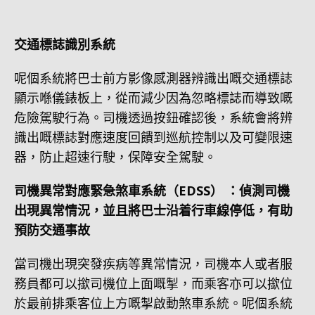
交通標誌識別系統
呢個系統將巴士前方影像感測器辨識出嘅交通標誌
顯示喺儀錶板上，從而減少因為忽略標誌而導致嘅
危險駕駛行為。司機透過按鈕確認後，系統會將辨
識出嘅標誌對應速度回饋到巡航控制以及可變限速
器，防止超速行駛，保障安全駕駛。
司機異常對應緊急煞車系統（EDSS） ：偵測司機
出現異常情況，並且將巴士沿着行車線停低，有助
預防交通事故
當司機出現突發疾病等異常情況，司機本人或者服
務員都可以撳司機位上面嘅掣，而乘客亦可以撳位
於最前排乘客位上方嘅掣啟動煞車系統。呢個系統