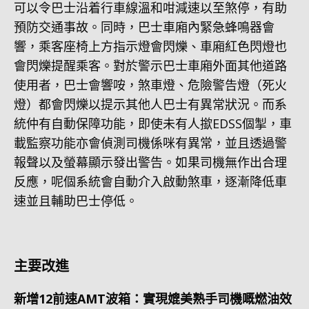
可以令巴士沿着行車線溫和咁減速以至煞停，有助
預防交通事故。同時，巴士車廂內緊急蜂鳴器會
響，乘客座椅上方指示燈會閃爍、車廂紅色閃燈也
會閃爍提醒乘客。對於警示巴士車廂外面其他道路
使用者，巴士會響咹，煞車燈、危險警告燈（死火
燈）都會閃爍以提示其他人巴士有異常狀況。而系
統仲有自動保障功能，即使未有人撳EDSS個掣，車
載監察功能亦會偵測司機係咪有異常，並且透過警
報聲以及螢幕顯示發出警告。如果司機無作出合理
反應，呢個系統會自動介入啟動煞車，逐漸降低車
速並且輔助巴士停低。
主要改進
新增12前速AMT波箱：實現媲美熟手司機嘅燃油效