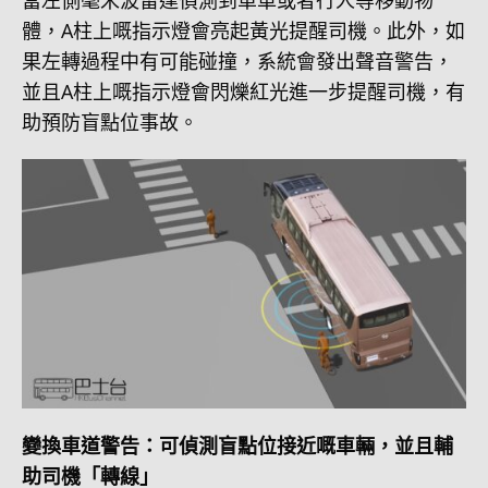
體，A柱上嘅指示燈會亮起黃光提醒司機。此外，如
果左轉過程中有可能碰撞，系統會發出聲音警告，
並且A柱上嘅指示燈會閃爍紅光進一步提醒司機，有
助預防盲點位事故。
變換車道警告：可偵測盲點位接近嘅車輛，並且輔
助司機「轉線」