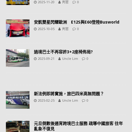
2025-11-20
判官
0
安凱雙星閃耀歐洲 E12S與E60登陸Busworld
2025-10-05
判官
0
過境巴士不再容許3+2座椅佈局?
2025-09-21
Uncle Lim
0
新法例即將實施，旅巴四米高無問題？
2025-02-25
Uncle Lim
0
元旦倒數後通宵跨境巴士服務 疏導中國旅客 往年
亂象不復見