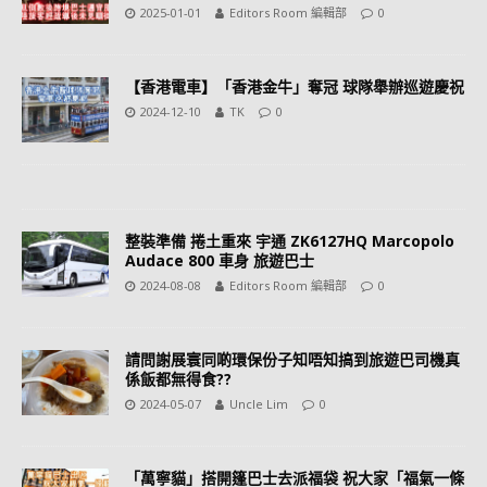
2025-01-01
Editors Room 編輯部
0
【香港電車】「香港金牛」奪冠 球隊舉辦巡遊慶祝
2024-12-10
TK
0
整裝準備 捲土重來 宇通 ZK6127HQ Marcopolo
Audace 800 車身 旅遊巴士
2024-08-08
Editors Room 編輯部
0
請問謝展寰同啲環保份子知唔知搞到旅遊巴司機真
係飯都無得食??
2024-05-07
Uncle Lim
0
「萬寧貓」搭開篷巴士去派福袋 祝大家「福氣一條