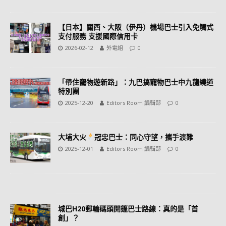
【日本】關西、大阪（伊丹）機場巴士引入免觸式
支付服務 支援國際信用卡
2026-02-12
外電組
0
「帶住寵物遊新路」：九巴搞寵物巴士中九龍繞道
特別團
2025-12-20
Editors Room 編輯部
0
大埔大火
冠忠巴士：同心守望，攜手渡難
2025-12-01
Editors Room 編輯部
0
城巴H20郵輪碼頭開篷巴士路線：真的是「首
創」？