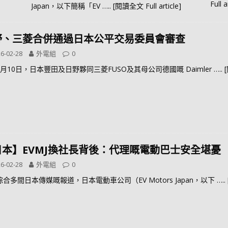
Full a
Japan，以下簡稱「EV
….. [閱讀全文 Full article]
野、三菱合併通過日本公平交易委員會審查
6-02-28
外電組
0
月10日，日本豐田及日野夥同三菱FUSO及其母公司德國嘅 Daimler
….. 
日本】EVMJ換社長背後：代理嘅電動巴士安全堪憂
6-02-28
外電組
0
合多間日本傳媒嘅報道，日本電動車公司（EV Motors Japan，以下
…..