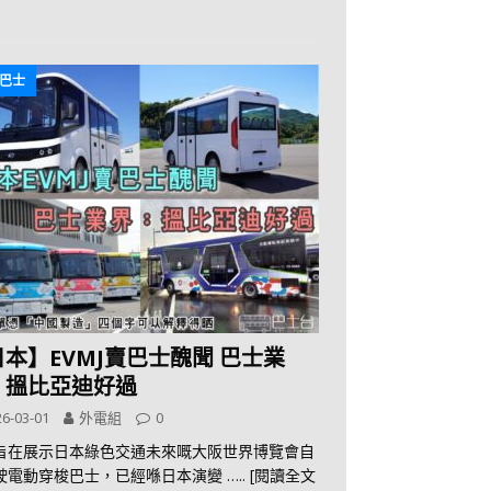
巴士
本】EVMJ賣巴士醜聞 巴士業
：搵比亞迪好過
6-03-01
外電組
0
旨在展示日本綠色交通未來嘅大阪世界博覽會自
駛電動穿梭巴士，已經喺日本演變
….. [閱讀全文