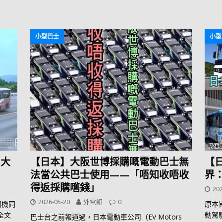
小型巴士
小型
a大
【日本】大阪世博採購嘅電動巴士無
【日
法當公共巴士使用——「唔知收唔收
界
得返採購嚿錢」
202
2026-05-20
外電組
0
司機同
原本
讀全文
動駕
巴士台之前報道過，日本電動車公司（EV Motors