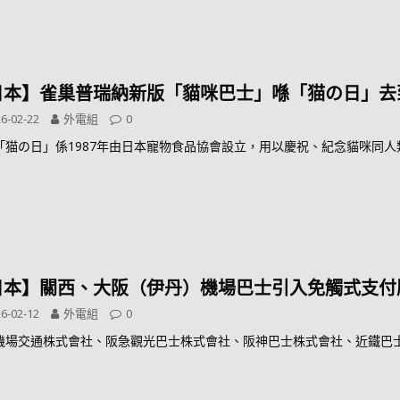
日本】雀巢普瑞納新版「貓咪巴士」喺「猫の日」去
6-02-22
外電組
0
「猫の日」係1987年由日本寵物食品協會設立，用以慶祝、紀念貓咪同
日本】關西、大阪（伊丹）機場巴士引入免觸式支付
6-02-12
外電組
0
機場交通株式會社、阪急觀光巴士株式會社、阪神巴士株式會社、近鐵巴