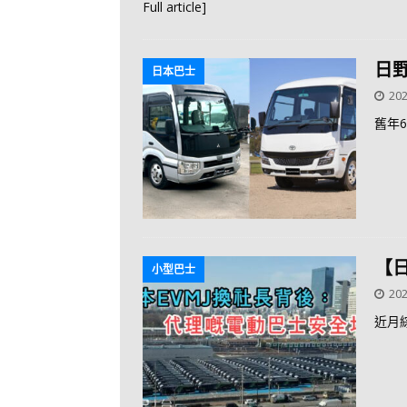
Full article]
日
日本巴士
202
舊年6
【
小型巴士
202
近月綜