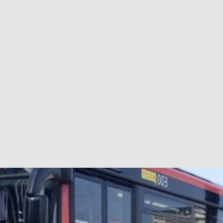
巴 × 樂高：設置3個互動巴士站 途人：試下拆返幾件先
KMB &
及龍運
新車速報】第一部 410PS 規格宇通旅遊巴士 – 榮利「樂園快線」仕様
【電車】究竟幾幅插畫係為乜過唔到審批？
公益活動
輕鐵】痴卡哇列車2026年暑假陪大家搭「輕鐵發現號」旅遊專綫
OLVO 全新電動巴士 BERL 樣板車抵港
電動巴士
國國慶250，貼部電車慶祝，準備禮物叫人任影
電車
校巴終於第一滴血了
巴壇隨手寫
纜車】昂坪360正式開展20周年慶典 玩轉「日與夜」好時光
MTR 港
didas FIFA 世界盃 The Yard 巴士巡遊
CITYBUS 城巴