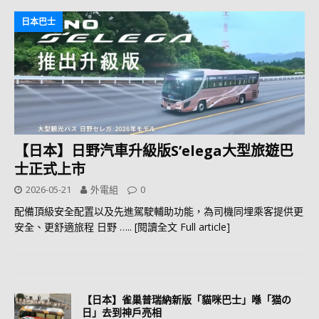
日本巴士
【日本】日野汽車升級版S’elega大型旅遊巴
士正式上市
2026-05-21
外電組
0
配備頂級安全配置以及先進駕駛輔助功能，為司機同埋乘客提供更
安全、更舒適旅程 日野
….. [閱讀全文 Full article]
【日本】雀巢普瑞納新版「貓咪巴士」喺「猫の
日」去到神戶亮相