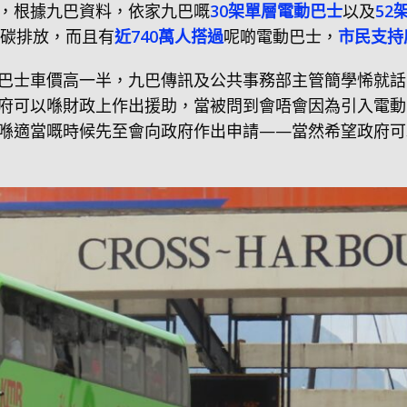
，
根據九巴資料，依家九巴嘅
30架單層電動巴士
以及
52
噸嘅碳排放，而且有
近740萬人搭過
呢啲電動巴士，
市民支持
巴士車價高一半，九巴傳訊及公共事務部主管簡學悕就話
府可以喺財政上作出援助，當被問到會唔會因為引入電動
喺適當嘅時候先至會向政府作出申請——當然希望政府可