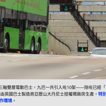
0EV三軸雙層電動巴士，九巴一共引入咗10架——除咗已經
哋係由英國巴士製造商亞歷山大丹尼士授權嘅廠房生產，
特
作環境
。