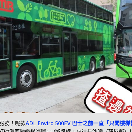
服務！呢款
ADL Enviro 500EV 巴士之前一直「只聞樓
服務紅磡海底隧道過海嘅112號路線，來往長沙灣（蘇屋邨