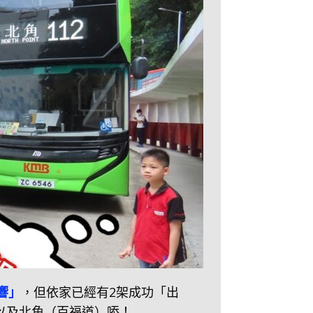
梯響」
，但依家已經有2架成功「出
）以及北角（百福道）㖭！