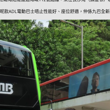
呢款ADL電動巴士唔止性能好、座位舒適，仲係九巴全