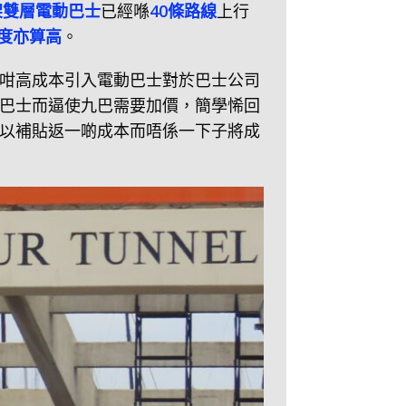
架雙層電動巴士
已經喺
40條路線
上行
度亦算高
。
咁高成本引入電動巴士對於巴士公司
巴士而逼使九巴需要加價，簡學悕回
以補貼返一啲成本而唔係一下子將成