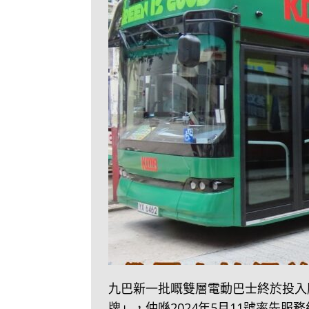
九巴新一批嘅雙層電動巴士終於投入
牌」，仲喺2024年5月11號率先