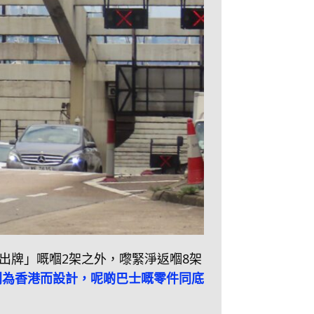
「出牌」嘅嗰2架之外，嚟緊淨返嗰8架
別為香港而設計，呢啲巴士嘅零件同底