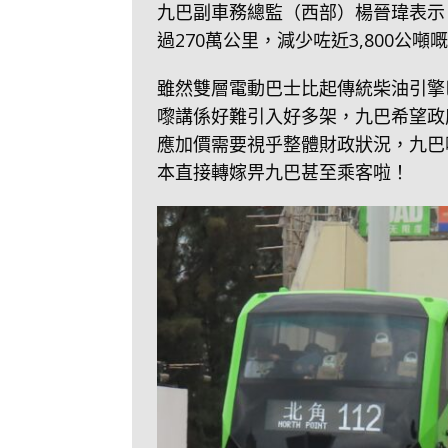
九巴副車務總監（西部）楊晉瑋表示
過270萬公里，減少咗近3,800公
雖然雙層電動巴士比起傳統柴油引擎
嚟講係好難引入好多架，九巴希望政
應加價需要視乎整體財政狀況，九巴
本直接轉嫁畀九巴甚至乘客啦！