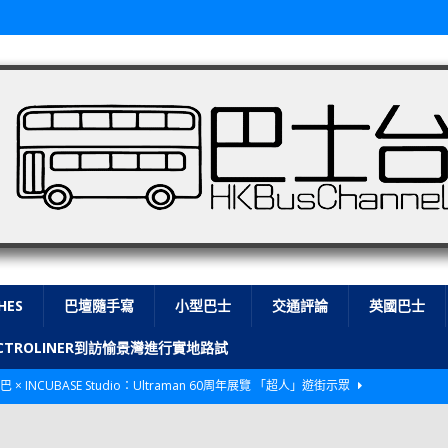
HES
巴壇隨手寫
小型巴士
交通評論
英國巴士
LECTROLINER到訪愉景灣進行實地路試
巴 × INCUBASE Studio：Ultraman 60周年展覽 「超人」遊街示眾