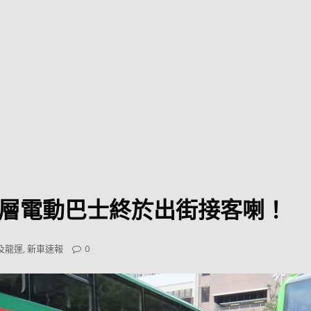
巴 × 樂高：設置3個互動巴士站 途人：試下拆返幾件先
KMB &
及龍運
新車速報】第一部 410PS 規格宇通旅遊巴士 – 榮利「樂園快線」仕様
【電車】究竟幾幅插畫係為乜過唔到審批？
公益活動
輕鐵】痴卡哇列車2026年暑假陪大家搭「輕鐵發現號」旅遊專綫
OLVO 全新電動巴士 BERL 樣板車抵港
電動巴士
國國慶250，貼部電車慶祝，準備禮物叫人任影
電車
層電動巴士終於出街接客喇！
校巴終於第一滴血了
巴壇隨手寫
纜車】昂坪360正式開展20周年慶典 玩轉「日與夜」好時光
MTR 港
巴及龍運
,
新車速報
0
didas FIFA 世界盃 The Yard 巴士巡遊
CITYBUS 城巴