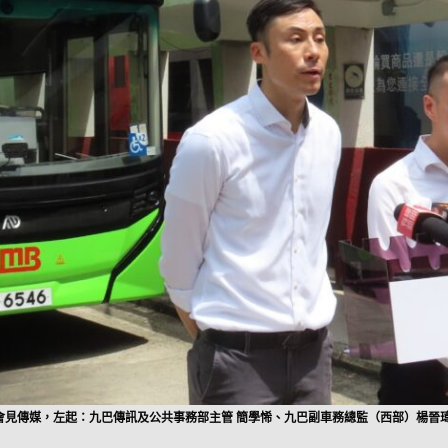
會見傳媒，左起：九巴傳訊及公共事務部主管 簡學悕、九巴副車務總監（西部）楊晉瑋