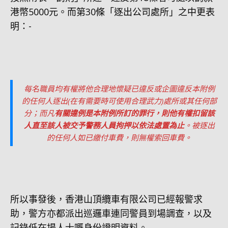
港幣5000元。而第30條「逐出公司處所」之中更表
明：-
每名職員均有權將他合理地懷疑已違反或企圖違反本附例
的任何人逐出(在有需要時可使用合理武力)處所或其任何部
分；而凡
有關違例是本附例所訂的罪行，則他有權扣留該
人直至該人被交予警務人員拘押以依法處置為止
。被逐出
的任何人如已繳付車費，則無權索回車費。
所以事發後，香港山頂纜車有限公司已經報警求
助，警方亦都派出巡邏車連同警員到場調查，以及
記錄低在場人士嘅身份證明資料。