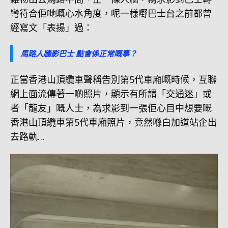
彎符合佢哋嘅心水角度，呢一樣嘢巴士台之前都曾
經寫文「表揚」過：
馬路人牆影巴士 點會係正常嘅事？
正當香港山頂纜車聲稱告別第5代車廂嘅時候，互聯
網上面流傳著一啲照片，顯示有所謂「交通迷」或
者「龍友」嘅人士，為求影到一張佢心目中想要嘅
香港山頂纜車第5代車廂照片，竟然喺白加道站企出
去路軌…