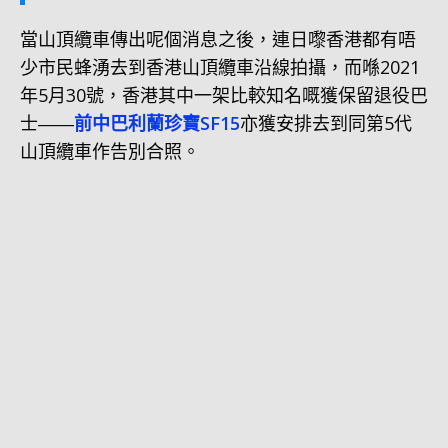
當山頂纜車傳出呢個消息之後，連日嚟香港都有唔
少市民蜂湧去到香港山頂纜車沿線拍攝，而喺2021
年5月30號，香港其中一架比較知名嘅獲保留退役巴
士――
前中巴利蘭珍寶SF15
亦獲安排去到同第5代
山頂纜車作告別合照。