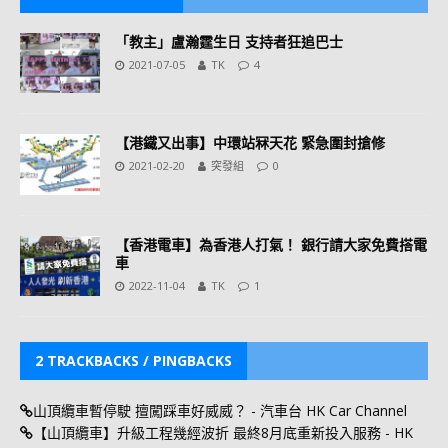
「教主」盧瀚霆生日 支持者狂追巴士
2021-07-05
TK
4
【港鐵又出事】中環站冧天花 緊急圍封搶修
2021-02-20
突發組
0
【香港電車】為香港人打氣！ 銀行請大家免費搭電
車
2022-11-04
TK
1
2 TRACKBACKS / PINGBACKS
山頂纜車暫停駛 擅闖踩車好威威？ - 汽車台 HK Car Channel
【山頂纜車】升級工程幾經波折 最終8月底重新投入服務 - HK