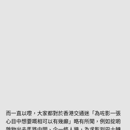
而一直以嚟，大家都對於香港交通迷「為咗影一張
心目中想要嘅相可以有幾癲」略有所聞，例如掟啲
雜物出去馬路中間、企一條人牆，為求影到巴士轉