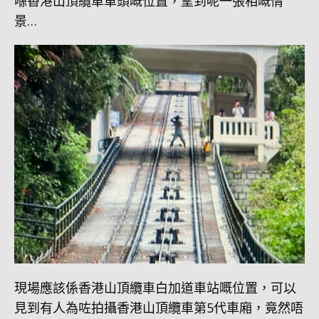
喺香港山頂纜車車頭嘅位置，望到呢一張相嘅情
景…
現場應該係香港山頂纜車白加道車站嘅位置，可以
見到有人為咗拍攝香港山頂纜車第5代車廂，竟然唔