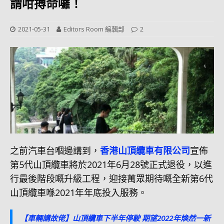
謂咁搏命囉！
2021-05-31
Editors Room 編輯部
2
之前汽車台嗰邊講到，
香港山頂纜車有限公司
宣佈
第5代山頂纜車將於2021年6月28號正式退役，以進
行最後階段嘅升級工程，迎接萬眾期待嘅全新第6代
山頂纜車喺2021年年底投入服務。
【車輛講故佬】山頂纜車下半年停駛 期望2022年煥然一新