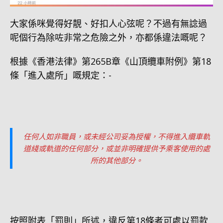
大家係咪覺得好靚、好扣人心弦呢？不過有無諗過
呢個行為除咗非常之危險之外，亦都係違法嘅呢？
根據《香港法律》第265B章《山頂纜車附例》第18
條「進入處所」嘅規定：-
任何人如非職員，或未經公司妥為授權，不得進入纜車軌
道綫或軌道的任何部分，或並非明確提供予乘客使用的處
所的其他部分。
按照附表「罰則」所述，違反第18條者可處以罰款