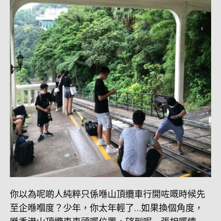
你以為呢啲人純粹只係喺山頂纜車行開咗嘅時候先
至企喺嗰度？少年，你太年輕了…如果換個角度，