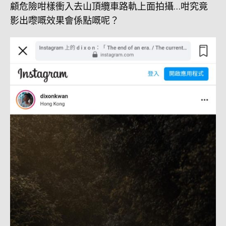
顧危險咁樣衝入去山頂纜車路軌上面拍攝…咁究竟
影出嚟嘅效果會係點嘅呢？