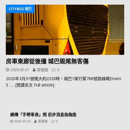
CITYBUS 城巴
房車東廊從後撞 城巴毀尾無客傷
2020-03-31
突發組
0
2020年3月31號晚大約2320時，城巴1架行緊788號路線嘅Enviro
5
….. [閱讀全文 Full article]
網傳「手帶車長」照 初步消息指偽造
2020-03-25
突發組
0