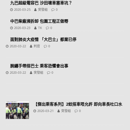
九巴超級電容巴 沙田壞車塞車坑？
2020-03-25
突發組
0
中巴柴廠瀕拆卸 包圍工程正做嘢
2020-03-23
TK
0
面對肺炎大疫情 「大巴士」都業已停
2020-03-22
判官
0
腕纏手帶搭巴士 乘客恐懼會出事
2020-03-22
突發組
0
【傑出乘客系列】2蚊搭車唔允許 即向車長吐口水
2020-03-21
突發組
0