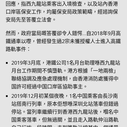
回應，指西九龍站乘客出入境檢查，以及站內香港
口岸區保安工作，均屬保安局政策範疇，經諮詢保
安局先至答覆立法會。
然而，政府當局嘅答覆卻令人錯愕…自2018年9月高
鐵通車以嚟，曾經發生過2宗未獲授權人士進入高鐵
路軌事件：
2019年3月底，港鐵公司1名月台助理喺西九龍站
月台工作期間不慎墮軌。港方根據「一地兩檢」
聯絡協調及應急處理機制，由香港消防處獲得中
国許可經過中国口岸區協助事主。
2019年12月初某個夜晚，1名中国乘客由長沙南
站搭南行列車，原本佢想喺深圳北站落車但錯過
停站。當列車繼續行到香港西九龍站後，嗰名中
国乘客落車，但無過關，並且走入路軌仲沿路軌