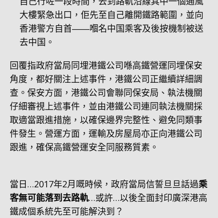
自己行咗一段時間，去到路軌沿線其中一個通風
大樓緊急出口，佢先至自己離開鐵路範圍，並向
香港警方自首――嗰名中国乘客及後按機制被送
去中国。
回覆指政府當局同埋港鐵公司喺高鐵營運同埋保安
角度，都好關注上述事件，港鐵公司正繼續詳細調
查。保安方面，港鐵公司會聯同保安局、執法機關
仔細審視上述事件，並由港鐵公司連同執法機關採
取適當跟進措施，以確保邊界完整性、避免同類事
件發生。營運方面，運輸及房屋局亦正向港鐵公司
跟進，確保高鐵營運安全同服務質素。
當日…2017年2月嘅時候，政府當局信誓旦旦話過
乘
客無可能落到去路軌
…或許…以後全面封印廣深港高
鐵成個系統先至可能解決到？