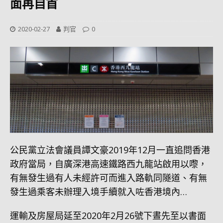
面再自首
2020-02-27
判官
0
公民黨立法會議員譚文豪2019年12月一直追問香港
政府當局，自廣深港高速鐵路西九龍站啟用以嚟，
有無發生過有人未經許可而進入路軌同隧道、有無
發生過乘客未辦理入境手續就入咗香港境內…
運輸及房屋局延至2020年2月26號下晝先至以書面