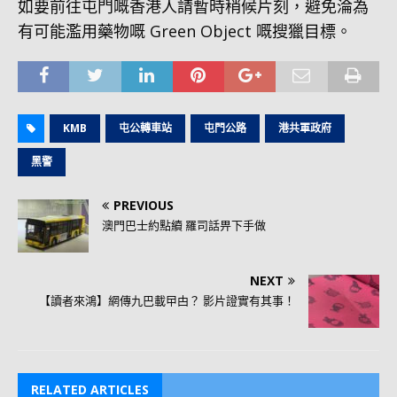
如要前往屯門嘅香港人請暫時稍候片刻，避免淪為
有可能濫用藥物嘅 Green Object 嘅搜獵目標。
KMB
屯公轉車站
屯門公路
港共軍政府
黑警
PREVIOUS
澳門巴士約點續 羅司話畀下手做
NEXT
【讀者來鴻】網傳九巴載曱甴？ 影片證實有其事！
RELATED ARTICLES