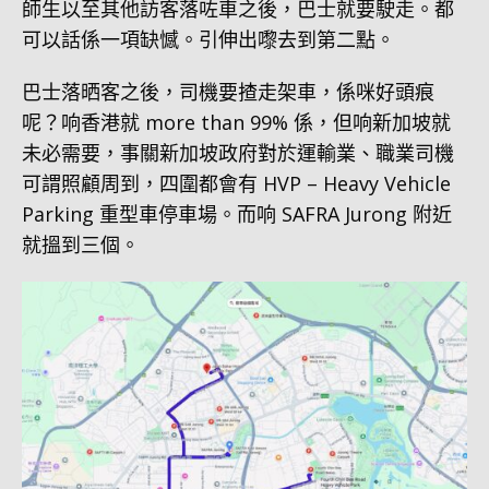
師生以至其他訪客落咗車之後，巴士就要駛走。都
可以話係一項缺憾。引伸出嚟去到第二點。
巴士落晒客之後，司機要揸走架車，係咪好頭痕
呢？响香港就 more than 99% 係，但响新加坡就
未必需要，事關新加坡政府對於運輸業、職業司機
可謂照顧周到，四圍都會有 HVP – Heavy Vehicle
Parking 重型車停車場。而响 SAFRA Jurong 附近
就搵到三個。