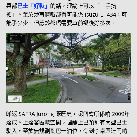
果部
巴士「好軚」
的話，理論上可以「一手搞
掂」。至於涉事嘅嗰部有可能係 Isuzu LT434，可
能爭少少，但應該都唔需要車前褪後好多次。
睇返 SAFRA Jurong 嘅歷史，呢個會所係响 2009年
落成。上落客區嘅空間，理論上已預計有大型巴士
駛入。至於無規劃到巴士泊位，令到李卓興連同啲