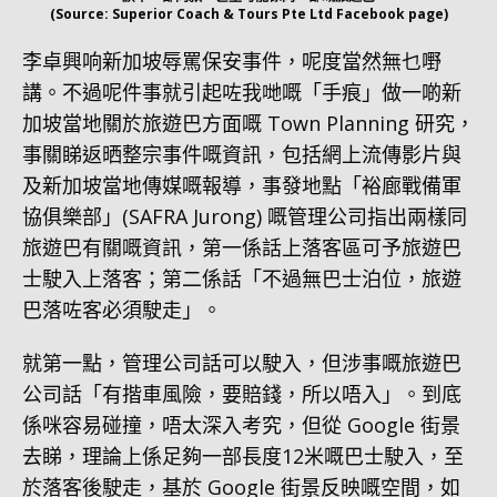
(Source: Superior Coach & Tours Pte Ltd Facebook page)
李卓興响新加坡辱罵保安事件，呢度當然無乜嘢
講。不過呢件事就引起咗我哋嘅「手痕」做一啲新
加坡當地關於旅遊巴方面嘅 Town Planning 研究，
事關睇返晒整宗事件嘅資訊，包括網上流傳影片與
及新加坡當地傳媒嘅報導，事發地點「裕廊戰備軍
協俱樂部」(SAFRA Jurong) 嘅管理公司指出兩樣同
旅遊巴有關嘅資訊，第一係話上落客區可予旅遊巴
士駛入上落客；第二係話「不過無巴士泊位，旅遊
巴落咗客必須駛走」。
就第一點，管理公司話可以駛入，但涉事嘅旅遊巴
公司話「有揩車風險，要賠錢，所以唔入」。到底
係咪容易碰撞，唔太深入考究，但從 Google 街景
去睇，理論上係足夠一部長度12米嘅巴士駛入，至
於落客後駛走，基於 Google 街景反映嘅空間，如