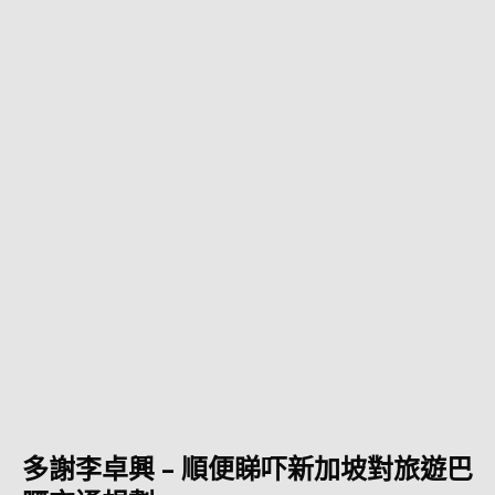
多謝李卓興 – 順便睇吓新加坡對旅遊巴