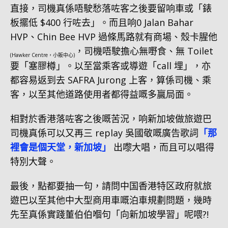
直接，司機真係唔駛愁落咗客之後要留响車或「錶
板擺低 $400 行咗去」。而且响0 Jalan Bahar
HVP、Chin Bee HVP 過條馬路就有商場、殼卡腥他
，司機唔駛擔心無嘢食、無 Toilet
(Hawker Centre，小販中心)
要「塞膠樽」。以至當乘客或導遊「call 埋」，亦
都容易返到去 SAFRA Jurong 上客，算係司機、乘
客，以至其他道路使用者都得益嘅多贏局面。
相對於香港落咗客之後嘅苦況，响新加坡做旅遊巴
司機真係可以又再三 replay 吳國敬嘅廣告歌詞
「那
裡會是個天堂，新加坡」
出嚟大唱，而且可以唱得
特別大聲。
最後，點都要抽一句，請問中国香港特区政府就旅
遊巴以至其他中大型商用車嘅泊車規劃問題，幾時
先至真係實踐董伯伯嗰句「向新加坡學習」呢喂?!