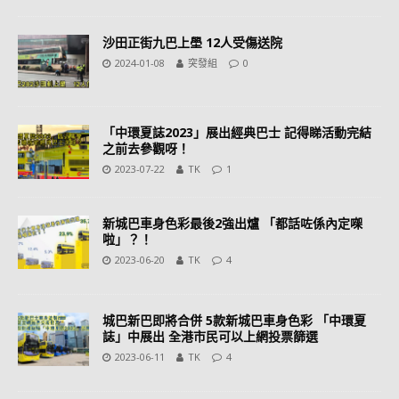
沙田正街九巴上壆 12人受傷送院
2024-01-08
突發組
0
「中環夏誌2023」展出經典巴士 記得睇活動完結
之前去參觀呀！
2023-07-22
TK
1
新城巴車身色彩最後2強出爐 「都話咗係內定㗎
啦」？！
2023-06-20
TK
4
城巴新巴即將合併 5款新城巴車身色彩 「中環夏
誌」中展出 全港市民可以上網投票篩選
2023-06-11
TK
4