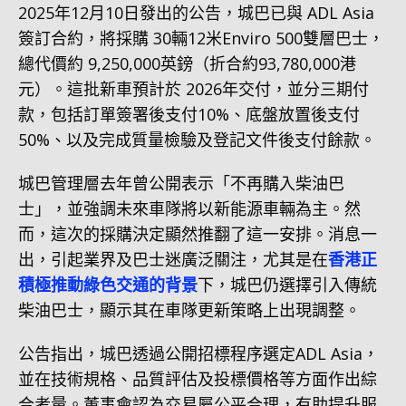
2025年12月10日發出的公告，城巴已與 ADL Asia
簽訂合約，將採購 30輛12米Enviro 500雙層巴士，
總代價約 9,250,000英鎊（折合約93,780,000港
元）。這批新車預計於 2026年交付，並分三期付
款，包括訂單簽署後支付10%、底盤放置後支付
50%、以及完成質量檢驗及登記文件後支付餘款。
城巴管理層去年曾公開表示「不再購入柴油巴
士」，並強調未來車隊將以新能源車輛為主。然
而，這次的採購決定顯然推翻了這一安排。消息一
出，引起業界及巴士迷廣泛關注，尤其是在
香港正
積極推動綠色交通的背景
下，城巴仍選擇引入傳統
柴油巴士，顯示其在車隊更新策略上出現調整。
公告指出，城巴透過公開招標程序選定ADL Asia，
並在技術規格、品質評估及投標價格等方面作出綜
合考量。董事會認為交易屬公平合理，有助提升服