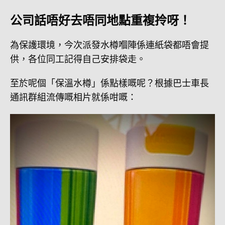
公司話唔好去唔同地點重複拎呀！
為保護環境，今次派發水樽嗰陣係連紙袋都唔會提
供，各位同工記得自己安排袋走。
至於呢個「保溫水樽」係點樣嘅呢？根據巴士車長
通訊群組流傳嘅相片就係咁嘅：