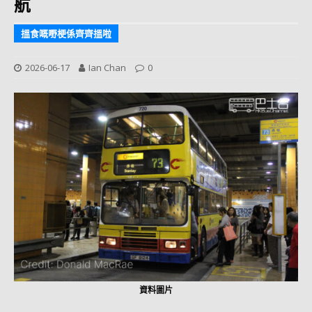
航
搵食嘅嘢梗係齊齊搵啦
2026-06-17
Ian Chan
0
資料圖片