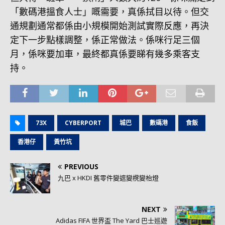
「數碼港搵食人士」嘅需要，真係拭目以待。但交
通規劃通常都係由小規模開始測試實際反應，再決
定下一步點樣調整，係正常做法。係咪行足三個
月，係咪要加車，最終都真係要睇有幾多乘客支
持。
73X
CYBERPORT
城巴
數碼港
食飯
香港仔
黃竹坑
PREVIOUS
九巴 x HKDI 舊零件變遮變櫈變枱燈
NEXT
Adidas FIFA 世界盃 The Yard 巴士巡遊