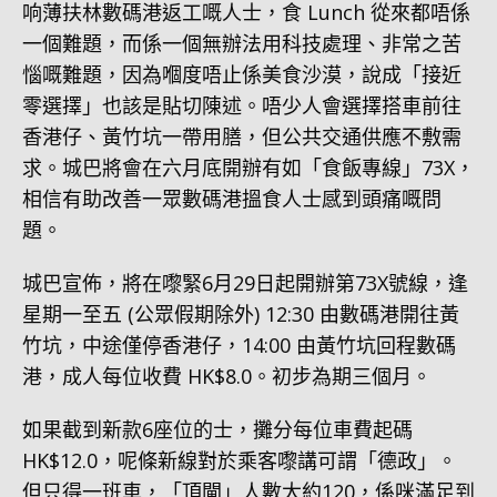
响薄扶林數碼港返工嘅人士，食 Lunch 從來都唔係
一個難題，而係一個無辦法用科技處理、非常之苦
惱嘅難題，因為嗰度唔止係美食沙漠，說成「接近
零選擇」也該是貼切陳述。唔少人會選擇搭車前往
香港仔、黃竹坑一帶用膳，但公共交通供應不敷需
求。城巴將會在六月底開辦有如「食飯專線」73X，
相信有助改善一眾數碼港搵食人士感到頭痛嘅問
題。
城巴宣佈，將在嚟緊6月29日起開辦第73X號線，逢
星期一至五 (公眾假期除外) 12:30 由數碼港開往黃
竹坑，中途僅停香港仔，14:00 由黃竹坑回程數碼
港，成人每位收費 HK$8.0。初步為期三個月。
如果截到新款6座位的士，攤分每位車費起碼
HK$12.0，呢條新線對於乘客嚟講可謂「德政」。
但只得一班車，「頂閘」人數大約120，係咪滿足到