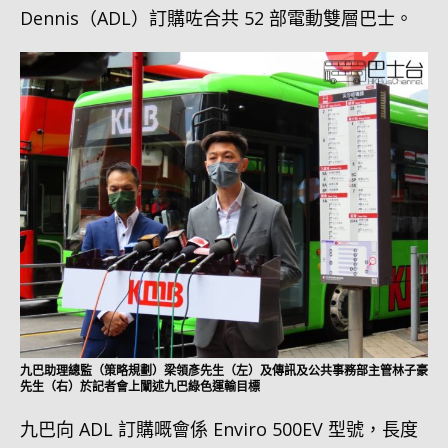
Dennis（ADL）訂購咗合共 52 部電動雙層巴士。
九巴助理總監（策略規劃）梁領彥先生（左）及傳訊及公共事務部主管林子豪
先生（右）於記者會上闡述九巴綠色運輸目標
九巴向 ADL 訂購嘅會係 Enviro 500EV 型號，長度