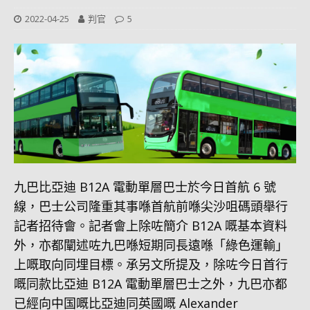
2022-04-25
判官
5
九巴比亞迪 B12A 電動單層巴士於今日首航 6 號
線，巴士公司隆重其事喺首航前喺尖沙咀碼頭舉行
記者招待會。記者會上除咗簡介 B12A 嘅基本資料
外，亦都闡述咗九巴喺短期同長遠喺「綠色運輸」
上嘅取向同埋目標。承另文所提及，除咗今日首行
嘅同款比亞迪 B12A 電動單層巴士之外，九巴亦都
已經向中国嘅比亞迪同英國嘅 Alexander