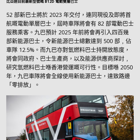
比亞迪目前最新型號嘅 B12D 電動雙層巴士
52 部新巴士將於 2023 年交付，連同現役及即將首
航嘅電動單層巴士，屆時車隊將會有 82 部電動巴士
服務乘客。九巴預計 2025 年前將會再引入四百幾
部新能源巴士，令新能源巴士總數達到 500 部﹐佔
車隊 12.5%。而九巴亦對氫燃料巴士持開放態度，
將會同政府、巴士生產商，以及能源供應商探討﹐
研究氫燃料巴士喺香港營運嘅可行性。目標喺 2050
年，九巴車隊將會全線使用新能源巴士，達致路邊
「零排放」。