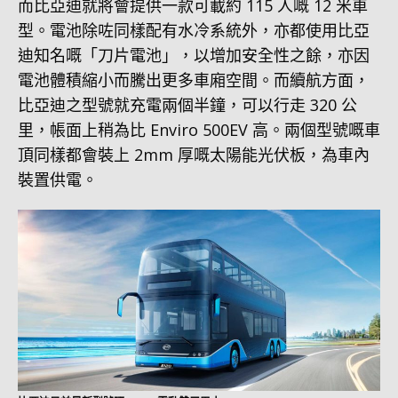
而比亞迪就將會提供一款可載約 115 人嘅 12 米車
型。電池除咗同樣配有水冷系統外，亦都使用比亞
迪知名嘅「刀片電池」，以增加安全性之餘，亦因
電池體積縮小而騰出更多車廂空間。而續航方面，
比亞迪之型號就充電兩個半鐘，可以行走 320 公
里，帳面上稍為比 Enviro 500EV 高。兩個型號嘅車
頂同樣都會裝上 2mm 厚嘅太陽能光伏板，為車內
裝置供電。