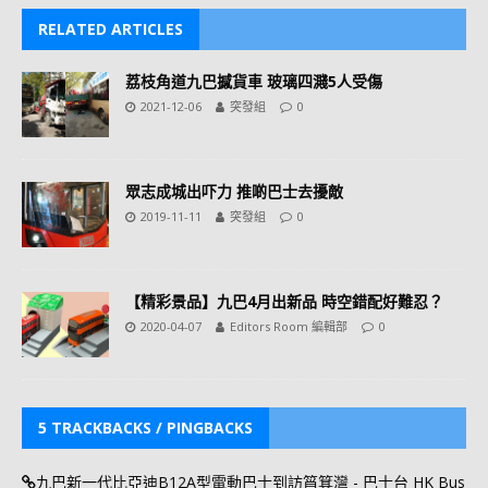
RELATED ARTICLES
荔枝角道九巴撼貨車 玻璃四濺5人受傷
2021-12-06
突發組
0
眾志成城出吓力 推啲巴士去擾敵
2019-11-11
突發組
0
【精彩景品】九巴4月出新品 時空錯配好難忍？
2020-04-07
Editors Room 編輯部
0
5 TRACKBACKS / PINGBACKS
九巴新一代比亞迪B12A型電動巴士到訪筲箕灣 - 巴士台 HK Bus