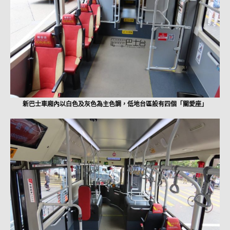
新巴士車廂內以白色及灰色為主色調，低地台區設有四個「關愛座」