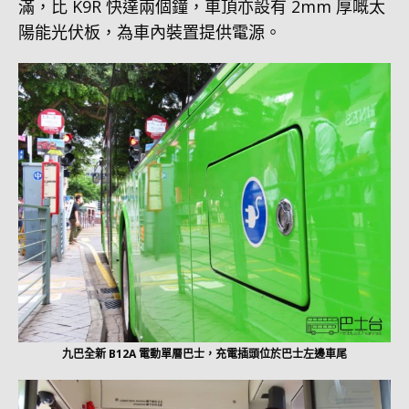
滿，比 K9R 快達兩個鐘，車頂亦設有 2mm 厚嘅太
陽能光伏板，為車內裝置提供電源。
九巴全新 B12A 電動單層巴士，充電插頭位於巴士左邊車尾